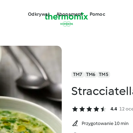
Odkrywaj
Abonament
Pomoc
TM7
TM6
TM5
Stracciatel
4.4
12 oc
Przygotowanie 10 min