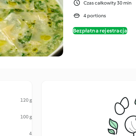
Czas całkowity 30 min
4 portions
Bezpłatna rejestracja
120 g
100 g
4