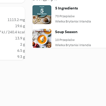
5 Ingredients
70 Przepisów
1113.2 mg
Wielka Brytania i Irlandia
19.6 g
Soup Season
 kJ / 240.4 kcal
13.9 g
10 Przepisów
2 g
Wielka Brytania i Irlandia
6.5 g
9.3 g