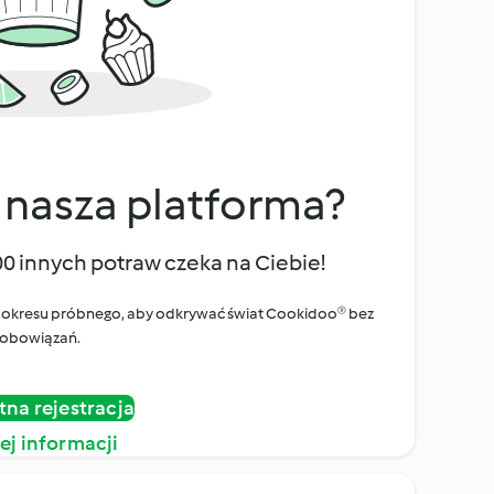
 nasza platforma?
00 innych potraw czeka na Ciebie!
ego okresu próbnego, aby odkrywać świat Cookidoo® bez
obowiązań.
tna rejestracja
ej informacji