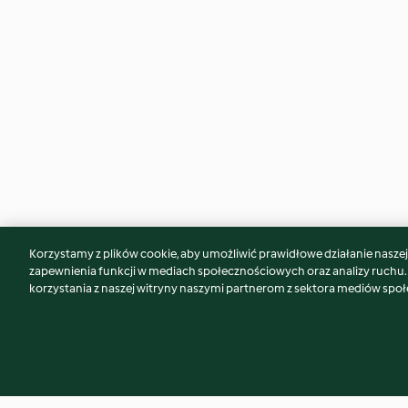
Korzystamy z plików cookie, aby umożliwić prawidłowe działanie naszej w
Może spodoba Ci się również...
zapewnienia funkcji w mediach społecznościowych oraz analizy ruchu
korzystania z naszej witryny naszymi partnerom z sektora mediów spo