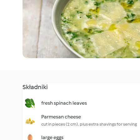
Składniki
fresh spinach leaves
Parmesan cheese
cut in pieces (2 cm), plus extra shavings for serving
large eggs