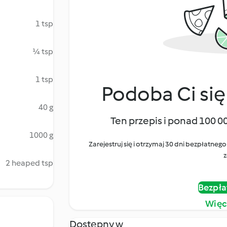
1 tsp
¼ tsp
1 tsp
Podoba Ci się
40 g
Ten przepis i ponad 100 0
1000 g
Zarejestruj się i otrzymaj 30 dni bezpłatn
z
2 heaped tsp
Bezpła
Więc
Dostępny w