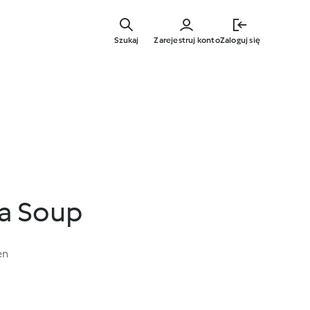
Przejdź
do
Szukaj
Zarejestruj konto
Zaloguj się
głównej
treści
la Soup
en