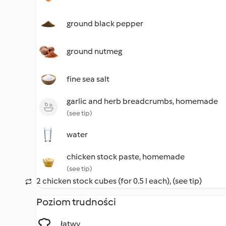
ground black pepper
ground nutmeg
fine sea salt
garlic and herb breadcrumbs, homemade
(see tip)
water
chicken stock paste, homemade
(see tip)
2 chicken stock cubes (for 0.5 l each), (see tip)
Poziom trudności
łatwy