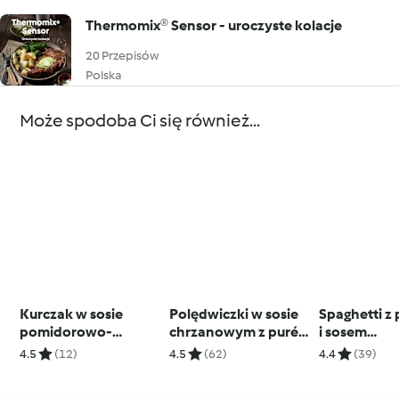
Thermomix® Sensor - uroczyste kolacje
20 Przepisów
Polska
Może spodoba Ci się również...
Kurczak w sosie
Polędwiczki w sosie
Spaghetti z
pomidorowo-
chrzanowym z purée
i sosem
cebulowym
ziemniaczanym i
pomidorow
4.5
(12)
4.5
(62)
4.4
(39)
glazurowanymi
marchewkami