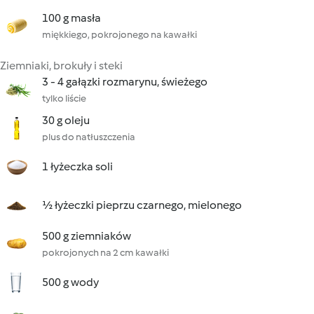
100 g masła
miękkiego, pokrojonego na kawałki
Ziemniaki, brokuły i steki
3 - 4 gałązki rozmarynu, świeżego
tylko liście
30 g oleju
plus do natłuszczenia
1 łyżeczka soli
½ łyżeczki pieprzu czarnego, mielonego
500 g ziemniaków
pokrojonych na 2 cm kawałki
500 g wody