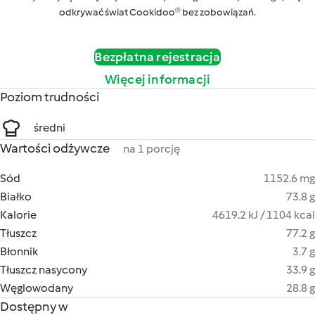
odkrywać świat Cookidoo® bez zobowiązań.
Bezpłatna rejestracja
Więcej informacji
Poziom trudności
średni
Wartości odżywcze
na 1 porcję
Sód
1152.6 mg
Białko
73.8 g
Kalorie
4619.2 kJ / 1104 kcal
Tłuszcz
77.2 g
Błonnik
3.7 g
Tłuszcz nasycony
33.9 g
Węglowodany
28.8 g
Dostępny w