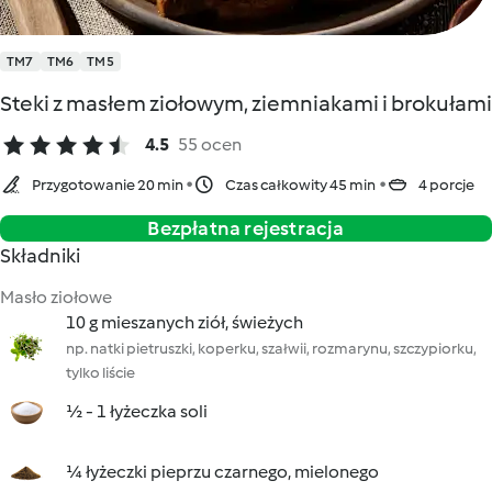
TM7
TM6
TM5
Steki z masłem ziołowym, ziemniakami i brokułami
4.5
55 ocen
Przygotowanie 20 min
Czas całkowity 45 min
4 porcje
Bezpłatna rejestracja
Składniki
Masło ziołowe
10 g mieszanych ziół, świeżych
np. natki pietruszki, koperku, szałwii, rozmarynu, szczypiorku,
tylko liście
½ - 1 łyżeczka soli
¼ łyżeczki pieprzu czarnego, mielonego