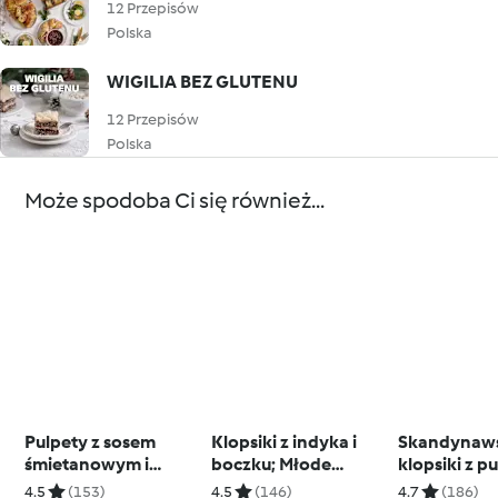
12 Przepisów
Polska
WIGILIA BEZ GLUTENU
12 Przepisów
Polska
Może spodoba Ci się również...
Pulpety z sosem
Klopsiki z indyka i
Skandynaw
śmietanowym i
boczku; Młode
klopsiki z p
zapiekanką z
ziemniaki; Duszona
ziemniacza
4.5
(153)
4.5
(146)
4.7
(186)