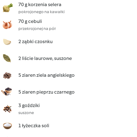
70 g korzenia selera
pokrojonego na kawałki
70 g cebuli
przekrojonej na pół
2 ząbki czosnku
2 liście laurowe, suszone
5 ziaren ziela angielskiego
5 ziaren pieprzu czarnego
3 goździki
suszone
1 łyżeczka soli