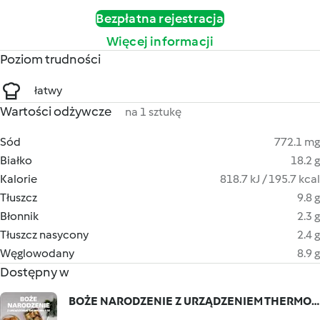
Bezpłatna rejestracja
Więcej informacji
Poziom trudności
łatwy
Wartości odżywcze
na 1 sztukę
Sód
772.1 mg
Białko
18.2 g
Kalorie
818.7 kJ / 195.7 kcal
Tłuszcz
9.8 g
Błonnik
2.3 g
Tłuszcz nasycony
2.4 g
Węglowodany
8.9 g
Dostępny w
BOŻE NARODZENIE Z URZĄDZENIEM THERMOMIX® IV