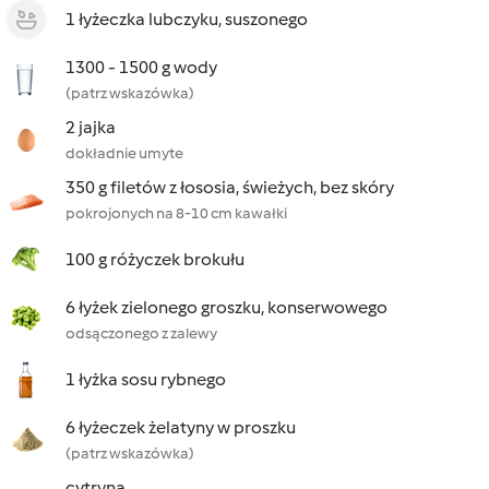
1 łyżeczka lubczyku, suszonego
1300 - 1500 g wody
(patrz wskazówka)
2 jajka
dokładnie umyte
350 g filetów z łososia, świeżych, bez skóry
pokrojonych na 8-10 cm kawałki
100 g różyczek brokułu
6 łyżek zielonego groszku, konserwowego
odsączonego z zalewy
1 łyżka sosu rybnego
6 łyżeczek żelatyny w proszku
(patrz wskazówka)
cytryna