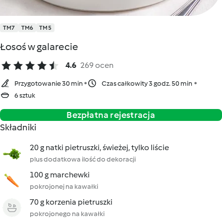
TM7
TM6
TM5
Łosoś w galarecie
4.6
269 ocen
Przygotowanie 30 min
Czas całkowity 3 godz. 50 min
6 sztuk
Bezpłatna rejestracja
Składniki
20 g natki pietruszki, świeżej, tylko liście
plus dodatkowa ilość do dekoracji
100 g marchewki
pokrojonej na kawałki
70 g korzenia pietruszki
pokrojonego na kawałki