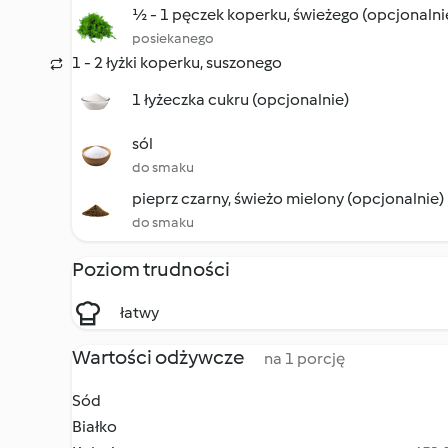
½ - 1 pęczek koperku, świeżego (opcjonalni
posiekanego
1 - 2 łyżki koperku, suszonego
1 łyżeczka cukru (opcjonalnie)
sól
do smaku
pieprz czarny, świeżo mielony (opcjonalnie)
do smaku
Poziom trudności
łatwy
Wartości odżywcze
na 1 porcję
Sód
Białko