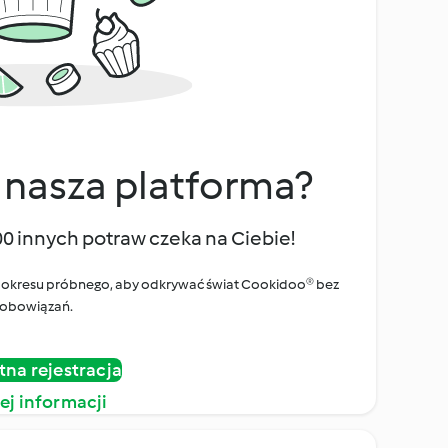
 nasza platforma?
00 innych potraw czeka na Ciebie!
ego okresu próbnego, aby odkrywać świat Cookidoo® bez
obowiązań.
tna rejestracja
ej informacji