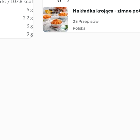
 kJ / 107.8 kcal
5 g
Nakładka krojąca - zimne po
2.2 g
25 Przepisów
3 g
Polska
9 g