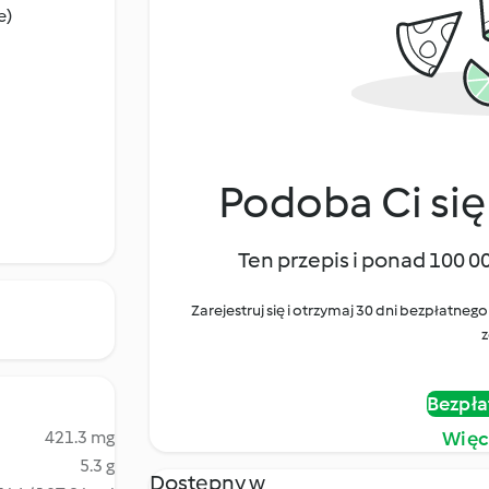
e)
Podoba Ci się
Ten przepis i ponad 100 0
Zarejestruj się i otrzymaj 30 dni bezpłatn
z
Bezpła
421.3 mg
Więc
5.3 g
Dostępny w