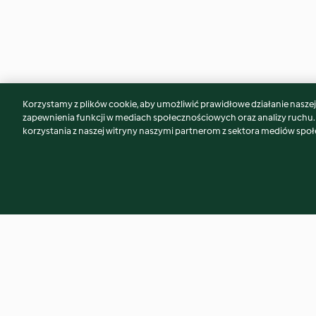
Korzystamy z plików cookie, aby umożliwić prawidłowe działanie naszej w
Może spodoba Ci się również...
zapewnienia funkcji w mediach społecznościowych oraz analizy ruchu
korzystania z naszej witryny naszymi partnerom z sektora mediów spo