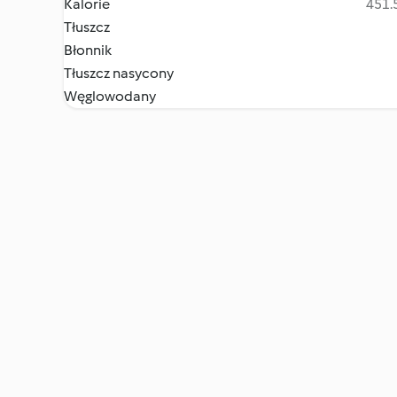
Kalorie
451.5
Tłuszcz
Błonnik
Tłuszcz nasycony
Węglowodany