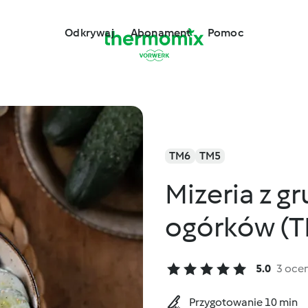
Odkrywaj
Abonament
Pomoc
TM6
TM5
Mizeria z g
ogórków (T
5.0
3 oce
Przygotowanie 10 min