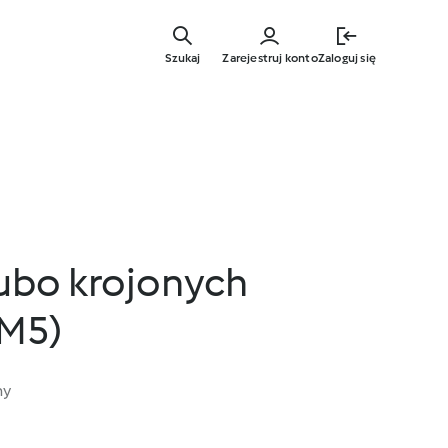
Przejdź
do
Szukaj
Zarejestruj konto
Zaloguj się
głównej
treści
rubo krojonych
M5)
ny