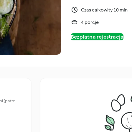
Czas całkowity 10 min
4 porcje
Bezpłatna rejestracja
i (patrz