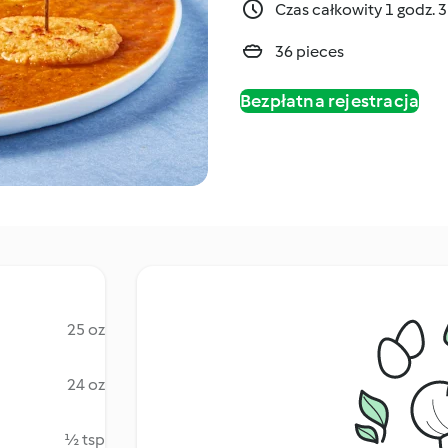
Czas całkowity 1 godz. 
36 pieces
Bezpłatna rejestracja
25 oz
24 oz
½ tsp