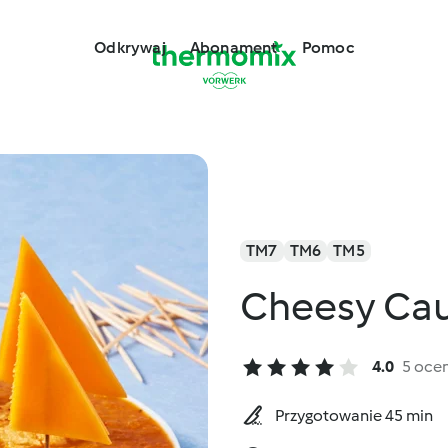
Odkrywaj
Abonament
Pomoc
TM7
TM6
TM5
Cheesy Cau
4.0
5 oce
Przygotowanie 45 min