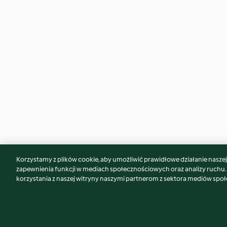
Korzystamy z plików cookie, aby umożliwić prawidłowe działanie naszej w
Może spodoba Ci się również...
zapewnienia funkcji w mediach społecznościowych oraz analizy ruchu
korzystania z naszej witryny naszymi partnerom z sektora mediów spo