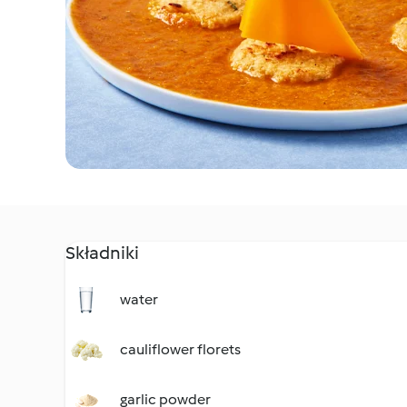
Składniki
water
cauliflower florets
garlic powder