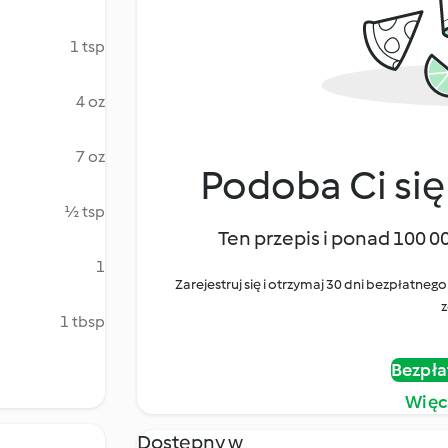
1 tsp
4 oz
7 oz
Podoba Ci się
½ tsp
Ten przepis i ponad 100 0
1
Zarejestruj się i otrzymaj 30 dni bezpłatn
z
1 tbsp
Bezpła
Więc
Dostępny w