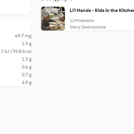
Li'l Hands - Kids in the Kitch
11 Przepisów
Stany Zjednoczone
69.7 mg
1.9 g
.7 kJ / 39.8 kcal
1.5 g
0.6 g
0.7 g
4.9 g