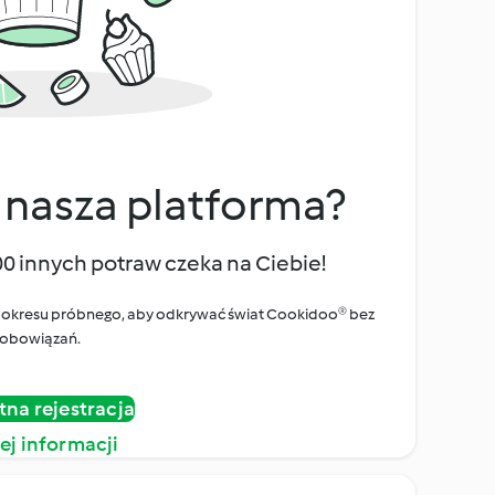
 nasza platforma?
00 innych potraw czeka na Ciebie!
ego okresu próbnego, aby odkrywać świat Cookidoo® bez
obowiązań.
tna rejestracja
ej informacji