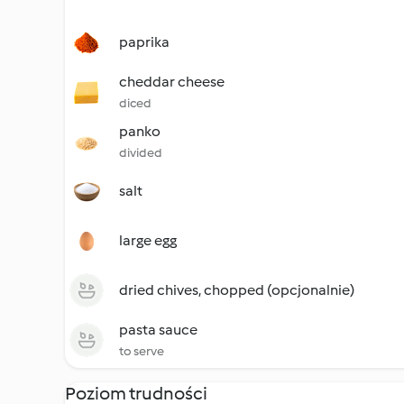
paprika
cheddar cheese
diced
panko
divided
salt
large egg
dried chives, chopped (opcjonalnie)
pasta sauce
to serve
Poziom trudności