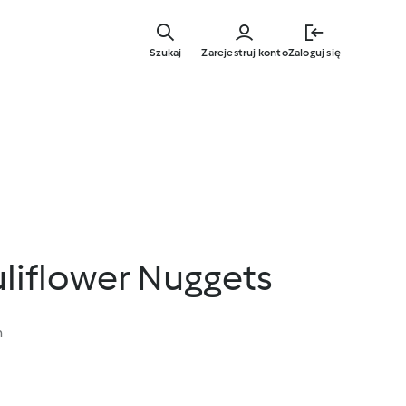
Przejdź
do
Szukaj
Zarejestruj konto
Zaloguj się
głównej
treści
liflower Nuggets
n