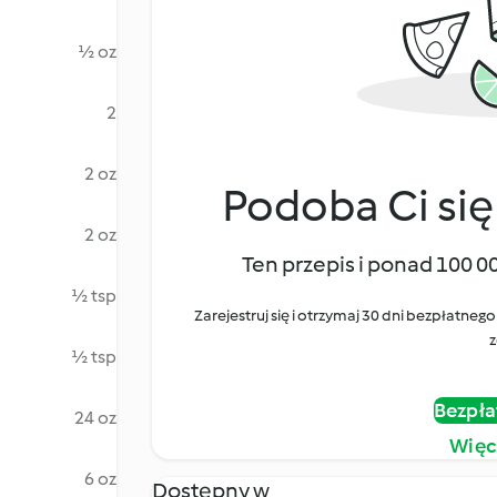
½ oz
2
2 oz
Podoba Ci się
2 oz
Ten przepis i ponad 100 0
½ tsp
Zarejestruj się i otrzymaj 30 dni bezpłatn
z
½ tsp
Bezpła
24 oz
Więc
6 oz
Dostępny w