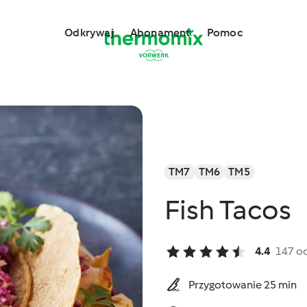
Odkrywaj
Abonament
Pomoc
TM7
TM6
TM5
Fish Tacos
4.4
147 o
Przygotowanie 25 min