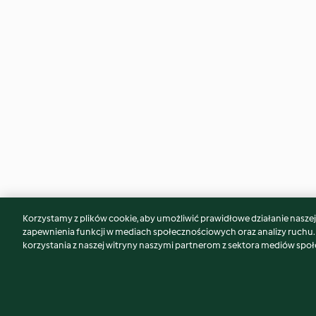
Korzystamy z plików cookie, aby umożliwić prawidłowe działanie naszej w
Może spodoba Ci się również...
zapewnienia funkcji w mediach społecznościowych oraz analizy ruchu
korzystania z naszej witryny naszymi partnerom z sektora mediów spo