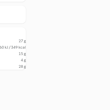
27 g
60 kJ / 349 kcal
15 g
4 g
28 g