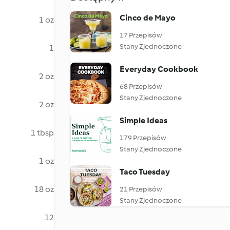
Cinco de Mayo
1 oz
17 Przepisów
Stany Zjednoczone
1
Everyday Cookbook
2 oz
68 Przepisów
Stany Zjednoczone
2 oz
Simple Ideas
1 tbsp
179 Przepisów
Stany Zjednoczone
1 oz
Taco Tuesday
18 oz
21 Przepisów
Stany Zjednoczone
12