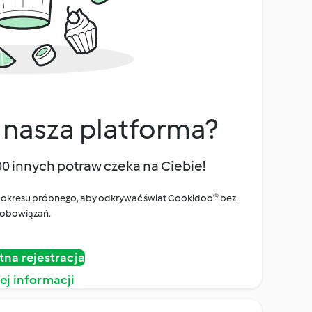
 nasza platforma?
00 innych potraw czeka na Ciebie!
ego okresu próbnego, aby odkrywać świat Cookidoo® bez
obowiązań.
tna rejestracja
ej informacji