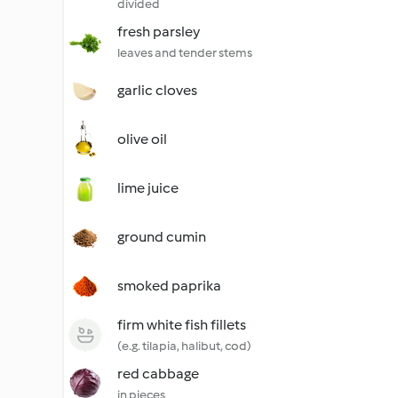
divided
fresh parsley
leaves and tender stems
garlic cloves
olive oil
lime juice
ground cumin
smoked paprika
firm white fish fillets
(e.g. tilapia, halibut, cod)
red cabbage
in pieces