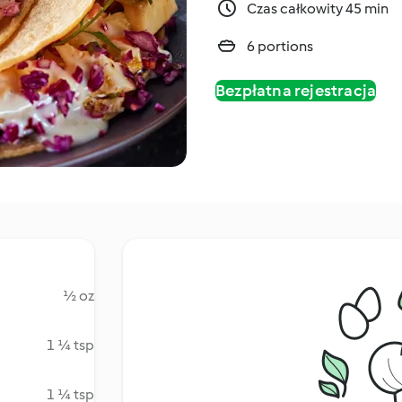
Czas całkowity 45 min
6 portions
Bezpłatna rejestracja
½ oz
1 ¼ tsp
1 ¼ tsp