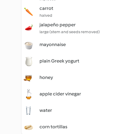
carrot
halved
jalapeño pepper
large (stem and seeds removed)
mayonnaise
plain Greek yogurt
honey
apple cider vinegar
water
corn tortillas