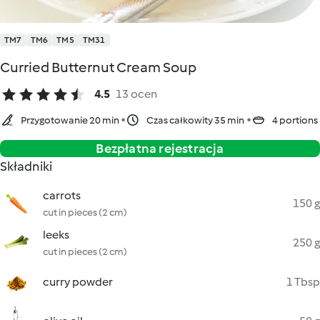
TM7
TM6
TM5
TM31
Curried Butternut Cream Soup
4.5
13 ocen
Przygotowanie 20 min
Czas całkowity 35 min
4 portions
Bezpłatna rejestracja
Składniki
carrots
150 g
cut in pieces (2 cm)
leeks
250 g
cut in pieces (2 cm)
curry powder
1 Tbsp