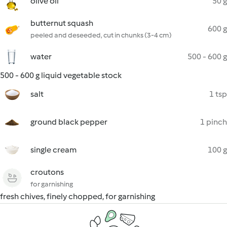
olive oil
50 g
butternut squash
600 g
peeled and deseeded, cut in chunks (3-4 cm)
water
500 - 600 g
500 - 600 g liquid vegetable stock
salt
1 tsp
ground black pepper
1 pinch
single cream
100 g
croutons
for garnishing
fresh chives, finely chopped, for garnishing