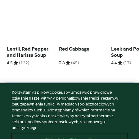
Lentil, Red Pepper
Red Cabbage
Leek and Po
and Harissa Soup
Soup
4.5
(122)
3.8
(45)
4.4
(17)
Korzystamy z plików cookie, aby umożliwić prawidłowe
© Copyright 2026
działanie naszej witryny, personalizowanie treści i reklam, w
celu zapewnienia funkcji w mediach społecznościowych
Warunki korzystania
oraz analizy ruchu. Udostępniamy również informacje na
Polityka prywatności
temat korzystania z naszej witryny naszymi partnerom z
Disclaimer
sektora mediów społecznościowych, reklamowego i
analitycznego.
Znak wydawcy
Pliki cookie