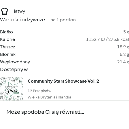
łatwy
Wartości odżywcze
na 1 portion
Białko
5 g
Kalorie
1152.7 kJ / 275.8 kcal
Tłuszcz
18.9 g
Błonnik
6.2 g
Węglowodany
21.4 g
Dostępny w
Community Stars Showcase Vol. 2
12 Przepisów
Wielka Brytania i Irlandia
Może spodoba Ci się również...