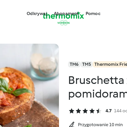
Odkrywaj
Abonament
Pomoc
TM6
TM5
Thermomix Fri
Bruschetta
pomidorami
4.7
144 o
Przygotowanie 10 min