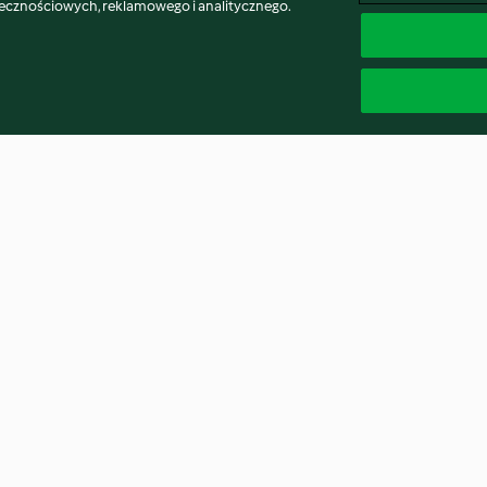
łecznościowych, reklamowego i analitycznego.
e 2
Sałatka z burakami i gruszką
Sałatka sushi
ladowym
4.7
(398)
4.7
(634)