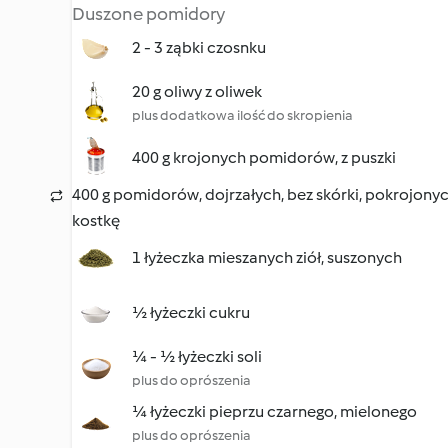
Duszone pomidory
2 - 3 ząbki czosnku
20 g oliwy z oliwek
plus dodatkowa ilość do skropienia
400 g krojonych pomidorów, z puszki
400 g pomidorów, dojrzałych, bez skórki, pokrojony
kostkę
1 łyżeczka mieszanych ziół, suszonych
½ łyżeczki cukru
¼ - ½ łyżeczki soli
plus do oprószenia
¼ łyżeczki pieprzu czarnego, mielonego
plus do oprószenia