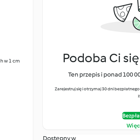
Podoba Ci się
ch w 1 cm
Ten przepis i ponad 100 0
Zarejestruj się i otrzymaj 30 dni bezpłatn
z
Bezpła
Więc
Dostępny w