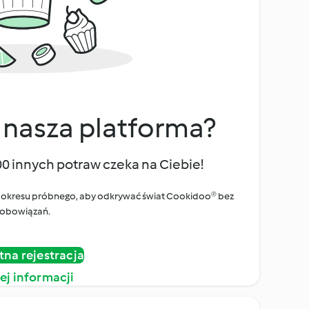
 nasza platforma?
00 innych potraw czeka na Ciebie!
ego okresu próbnego, aby odkrywać świat Cookidoo® bez
obowiązań.
tna rejestracja
ej informacji