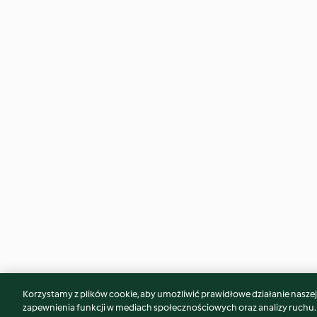
Korzystamy z plików cookie, aby umożliwić prawidłowe działanie naszej w
Może spodoba Ci się również...
zapewnienia funkcji w mediach społecznościowych oraz analizy ruchu