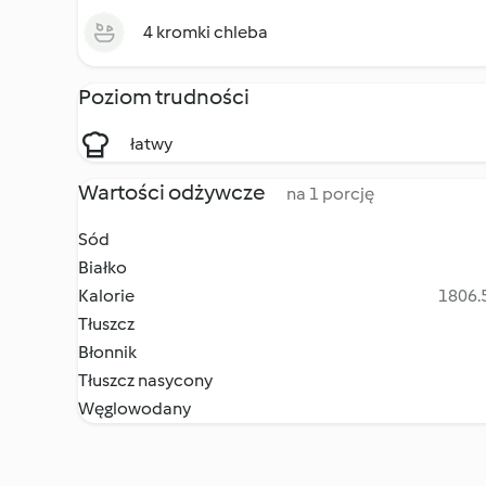
4 kromki chleba
Poziom trudności
łatwy
Wartości odżywcze
na 1 porcję
Sód
Białko
Kalorie
1806.5
Tłuszcz
Błonnik
Tłuszcz nasycony
Węglowodany