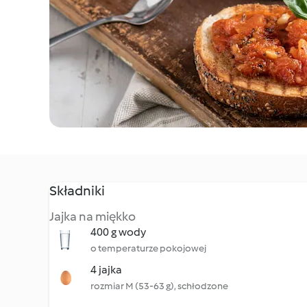
Składniki
Jajka na miękko
400 g wody
o temperaturze pokojowej
4 jajka
rozmiar M (53-63 g), schłodzone