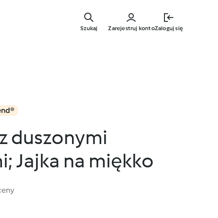
Przejdź
do
Szukaj
Zarejestruj konto
Zaloguj się
głównej
treści
end®
 z duszonymi
; Jajka na miękko
ceny