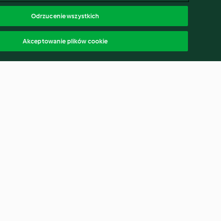
Odrzucenie wszystkich
Akceptowanie plików cookie
Pierś z indyka z sosem
żurawinowym
4.7
(369)