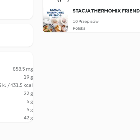
STACJA THERMOMIX FRIEND
10 Przepisów
Polska
858.5 mg
19 g
 kJ / 431.5 kcal
22 g
5 g
5 g
42 g