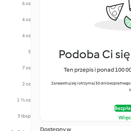
6 oz
4 oz
4 oz
Podoba Ci się
3
7 oz
Ten przepis i ponad 100 0
Zarejestruj się i otrzymaj 30 dni bezpłatn
2 oz
z
1 ½ oz
Bezpła
3 tbsp
Więc
Dostępny w