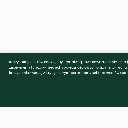
Korzystamy z plików cookie, aby umożliwić prawidłowe działanie naszej w
Może spodoba Ci się również...
zapewnienia funkcji w mediach społecznościowych oraz analizy ruchu
korzystania z naszej witryny naszymi partnerom z sektora mediów spo