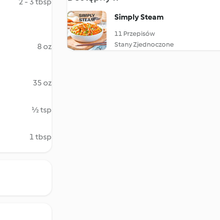
2 - 3 tbsp
Simply Steam
11 Przepisów
Stany Zjednoczone
8 oz
35 oz
½ tsp
1 tbsp