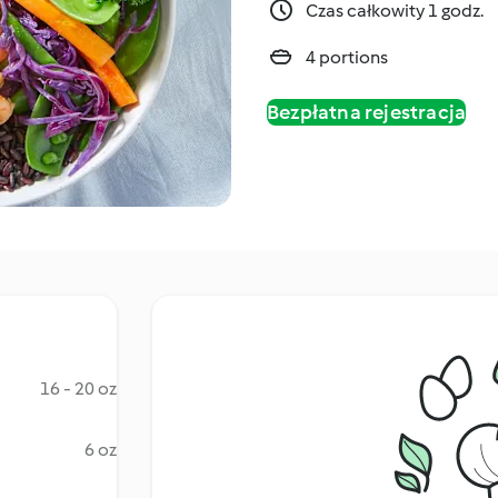
Czas całkowity 1 godz.
4 portions
Bezpłatna rejestracja
16 - 20 oz
6 oz