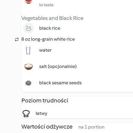
to taste
Vegetables and Black Rice
black rice
8 oz long-grain white rice
water
salt (opcjonalnie)
black sesame seeds
Poziom trudności
łatwy
Wartości odżywcze
na 1 portion