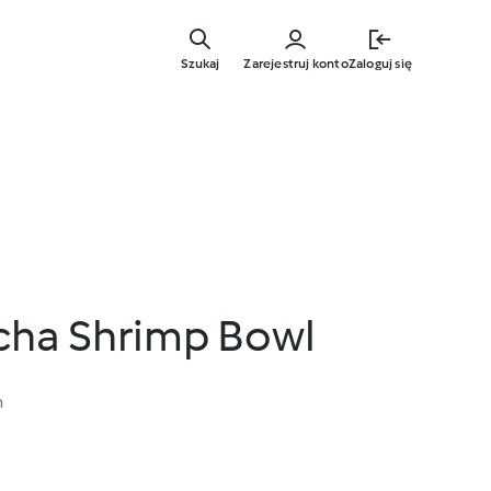
Przejdź
do
Szukaj
Zarejestruj konto
Zaloguj się
głównej
treści
acha Shrimp Bowl
n