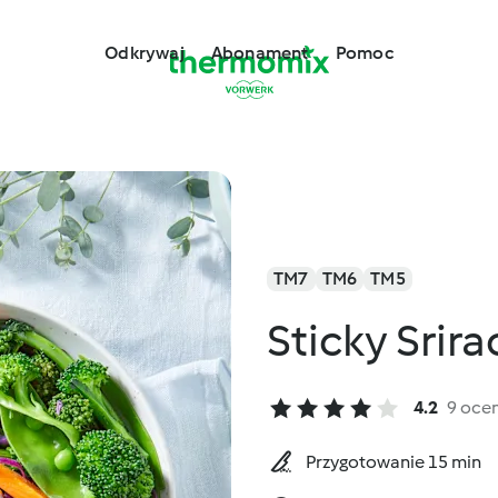
Odkrywaj
Abonament
Pomoc
TM7
TM6
TM5
Sticky Srir
4.2
9 oce
Przygotowanie 15 min