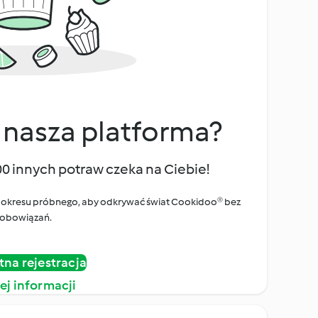
 nasza platforma?
00 innych potraw czeka na Ciebie!
ego okresu próbnego, aby odkrywać świat Cookidoo® bez
obowiązań.
tna rejestracja
ej informacji