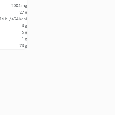
2004 mg
27 g
16 kJ / 434 kcal
3 g
5 g
1 g
73 g