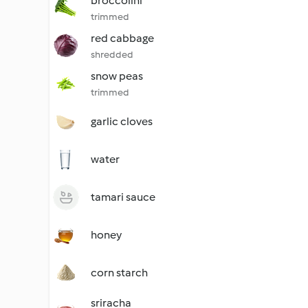
broccolini
trimmed
red cabbage
shredded
snow peas
trimmed
garlic cloves
water
tamari sauce
honey
corn starch
sriracha