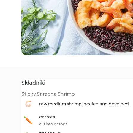
Składniki
Sticky Sriracha Shrimp
raw medium shrimp, peeled and deveined
carrots
cut into batons