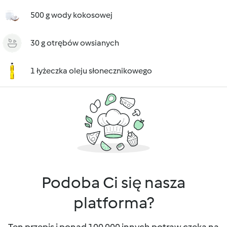
500 g wody kokosowej
30 g otrębów owsianych
1 łyżeczka oleju słonecznikowego
Podoba Ci się nasza
platforma?