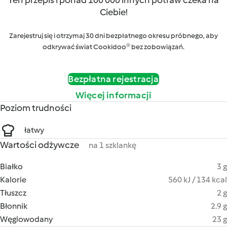
Ten przepis i ponad 100 000 innych potraw czeka na
Ciebie!
Zarejestruj się i otrzymaj 30 dni bezpłatnego okresu próbnego, aby
odkrywać świat Cookidoo® bez zobowiązań.
Bezpłatna rejestracja
Więcej informacji
Poziom trudności
łatwy
Wartości odżywcze
na 1 szklankę
Białko
3 g
Kalorie
560 kJ / 134 kcal
Tłuszcz
2 g
Błonnik
2.9 g
Węglowodany
23 g