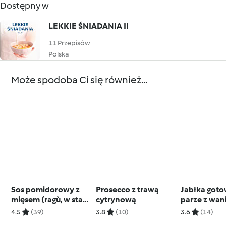
Dostępny w
LEKKIE ŚNIADANIA II
11 Przepisów
Polska
Może spodoba Ci się również...
Sos pomidorowy z
Prosecco z trawą
Jabłka got
mięsem (ragù, w stacji
cytrynową
parze z wan
Thermomix Friend®)
sosem zaba
4.5
(39)
3.8
(10)
3.6
(14)