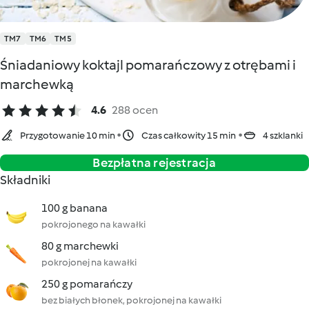
TM7
TM6
TM5
Śniadaniowy koktajl pomarańczowy z otrębami i
marchewką
4.6
288 ocen
Przygotowanie 10 min
Czas całkowity 15 min
4 szklanki
Bezpłatna rejestracja
Składniki
100 g banana
pokrojonego na kawałki
80 g marchewki
pokrojonej na kawałki
250 g pomarańczy
bez białych błonek, pokrojonej na kawałki