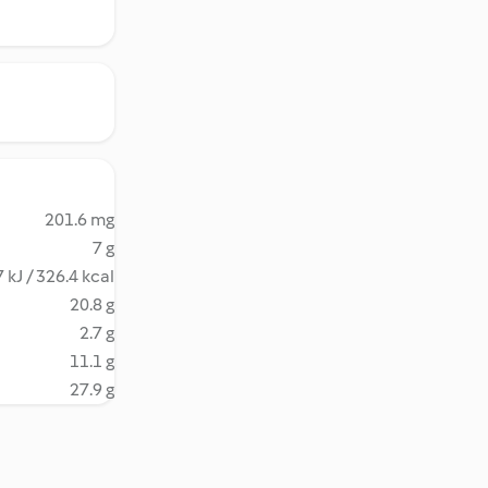
201.6 mg
7 g
 kJ / 326.4 kcal
20.8 g
2.7 g
11.1 g
27.9 g