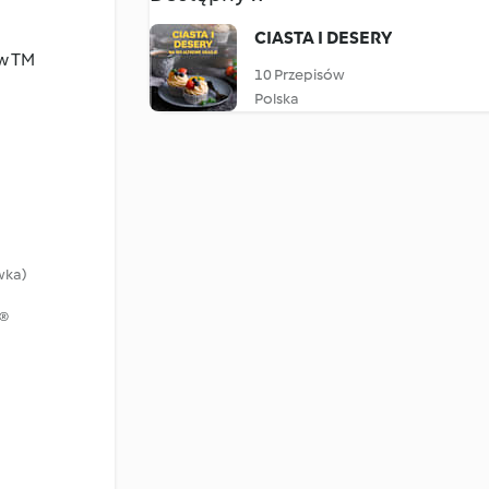
CIASTA I DESERY
 w TM
10 Przepisów
Polska
wka)
u®