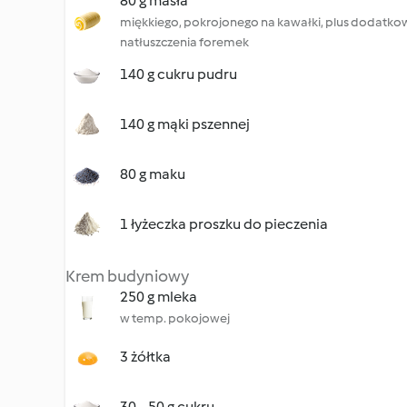
80 g masła
miękkiego, pokrojonego na kawałki, plus dodatkow
natłuszczenia foremek
140 g cukru pudru
140 g mąki pszennej
80 g maku
1 łyżeczka proszku do pieczenia
Krem budyniowy
250 g mleka
w temp. pokojowej
3 żółtka
30 - 50 g cukru