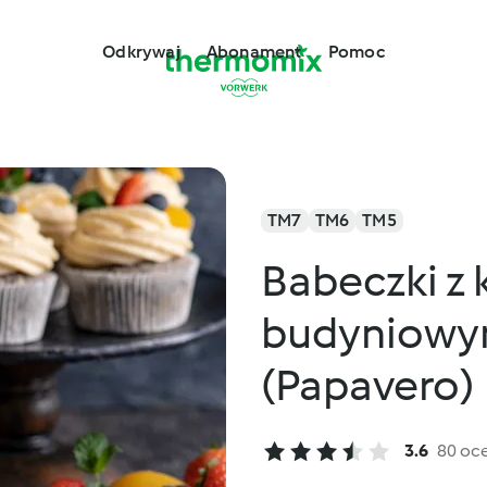
Odkrywaj
Abonament
Pomoc
TM7
TM6
TM5
Babeczki z
budyniowy
(Papavero)
3.6
80 oc