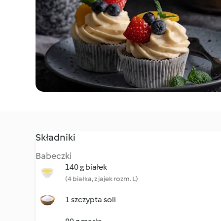
Składniki
Babeczki
140 g białek
(4 białka, z jajek rozm. L)
1 szczypta soli