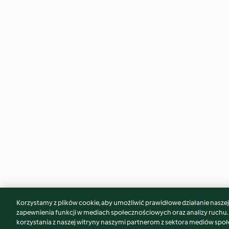
Korzystamy z plików cookie, aby umożliwić prawidłowe działanie naszej w
Może spodoba Ci się również...
zapewnienia funkcji w mediach społecznościowych oraz analizy ruchu
korzystania z naszej witryny naszymi partnerom z sektora mediów spo