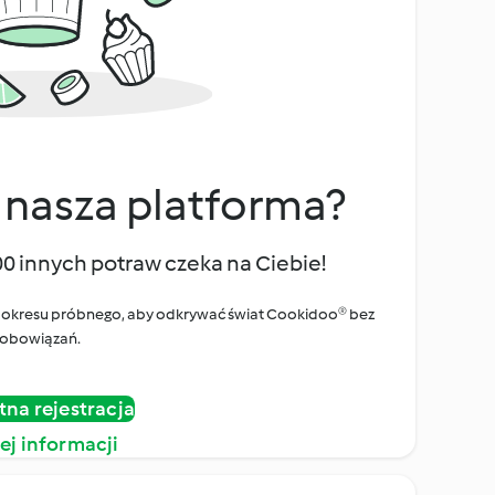
 nasza platforma?
00 innych potraw czeka na Ciebie!
ego okresu próbnego, aby odkrywać świat Cookidoo® bez
obowiązań.
tna rejestracja
ej informacji