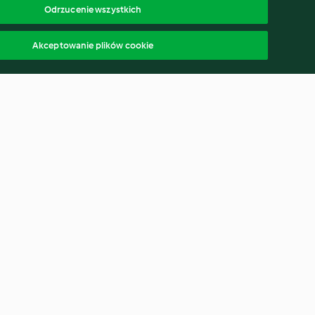
Odrzucenie wszystkich
Akceptowanie plików cookie
ka
Domowe lizaki
4.5
(88)