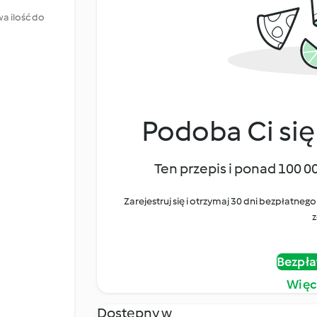
a ilość do
Podoba Ci się
Ten przepis i ponad 100 0
Zarejestruj się i otrzymaj 30 dni bezpłatn
z
Bezpła
Więc
Dostępny w