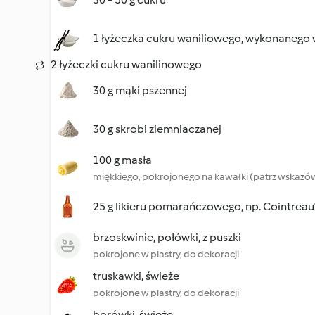
1 łyżeczka cukru waniliowego, wykonanego
2 łyżeczki cukru wanilinowego
30 g mąki pszennej
30 g skrobi ziemniaczanej
100 g masła
miękkiego, pokrojonego na kawałki (patrz wskazó
25 g likieru pomarańczowego, np. Cointrea
brzoskwinie, połówki, z puszki
pokrojone w plastry, do dekoracji
truskawki, świeże
pokrojone w plastry, do dekoracji
borówki, świeże