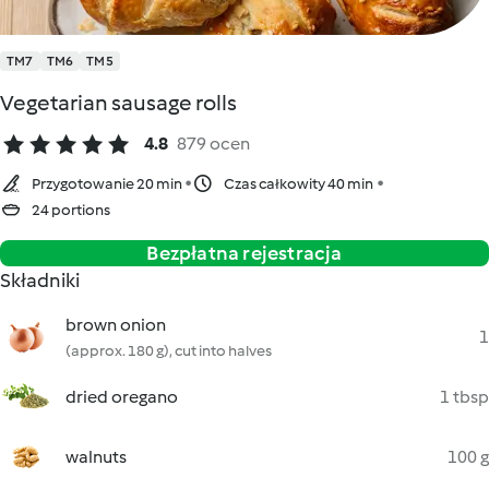
TM7
TM6
TM5
Vegetarian sausage rolls
4.8
879 ocen
Przygotowanie 20 min
Czas całkowity 40 min
24 portions
Bezpłatna rejestracja
Składniki
brown onion
1
(approx. 180 g), cut into halves
dried oregano
1 tbsp
walnuts
100 g