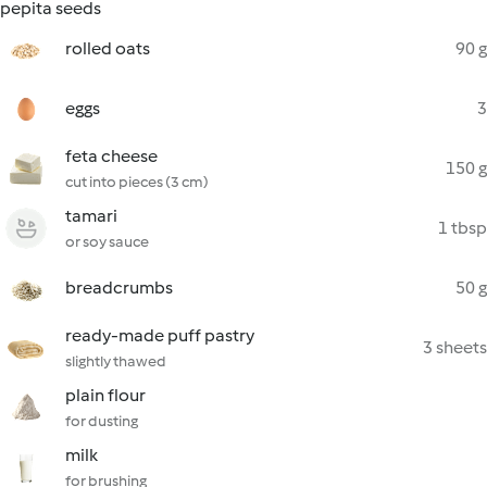
pepita seeds
rolled oats
90 g
eggs
3
feta cheese
150 g
cut into pieces (3 cm)
tamari
1 tbsp
or soy sauce
breadcrumbs
50 g
ready-made puff pastry
3 sheets
slightly thawed
plain flour
for dusting
milk
for brushing