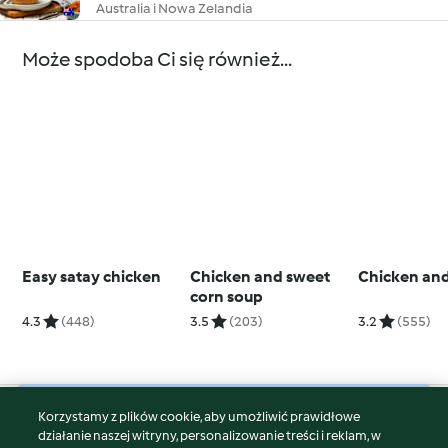
Australia i Nowa Zelandia
Może spodoba Ci się również...
Easy satay chicken
Chicken and sweet
Chicken an
corn soup
4.3
(448)
3.5
(203)
3.2
(555)
Korzystamy z plików cookie, aby umożliwić prawidłowe
© Copyright 2026
działanie naszej witryny, personalizowanie treści i reklam, w