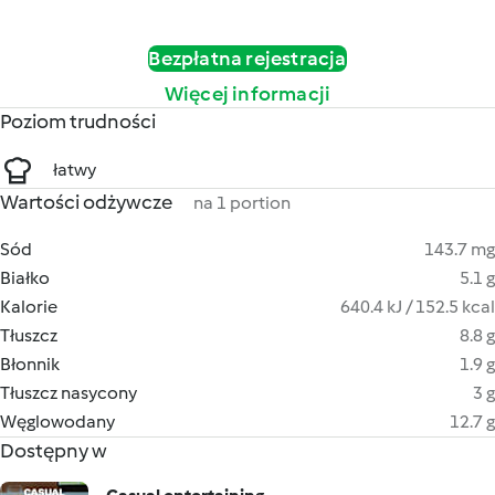
Bezpłatna rejestracja
Więcej informacji
Poziom trudności
łatwy
Wartości odżywcze
na 1 portion
Sód
143.7 mg
Białko
5.1 g
Kalorie
640.4 kJ / 152.5 kcal
Tłuszcz
8.8 g
Błonnik
1.9 g
Tłuszcz nasycony
3 g
Węglowodany
12.7 g
Dostępny w