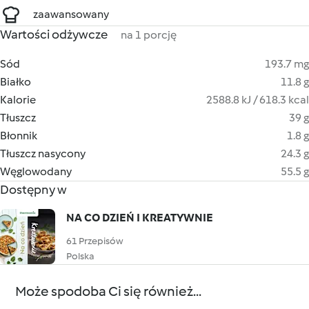
zaawansowany
Wartości odżywcze
na 1 porcję
Sód
193.7 mg
Białko
11.8 g
Kalorie
2588.8 kJ / 618.3 kcal
Tłuszcz
39 g
Błonnik
1.8 g
Tłuszcz nasycony
24.3 g
Węglowodany
55.5 g
Dostępny w
NA CO DZIEŃ I KREATYWNIE
61 Przepisów
Polska
Może spodoba Ci się również...