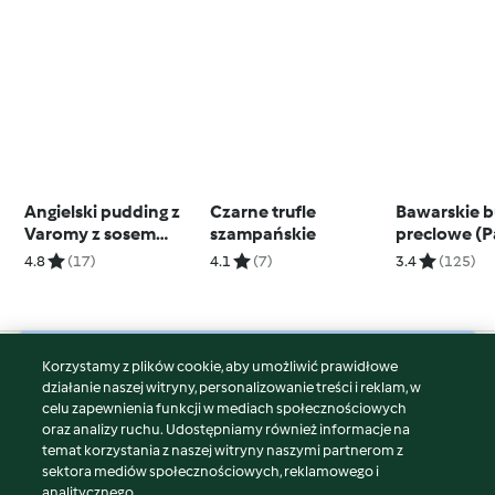
Angielski pudding z
Czarne trufle
Bawarskie b
Varomy z sosem
szampańskie
preclowe (P
waniliowym
Heidi)
4.8
(17)
4.1
(7)
3.4
(125)
Korzystamy z plików cookie, aby umożliwić prawidłowe
© Copyright 2026
działanie naszej witryny, personalizowanie treści i reklam, w
celu zapewnienia funkcji w mediach społecznościowych
Warunki korzystania
oraz analizy ruchu. Udostępniamy również informacje na
Polityka prywatności
temat korzystania z naszej witryny naszymi partnerom z
Disclaimer
sektora mediów społecznościowych, reklamowego i
analitycznego.