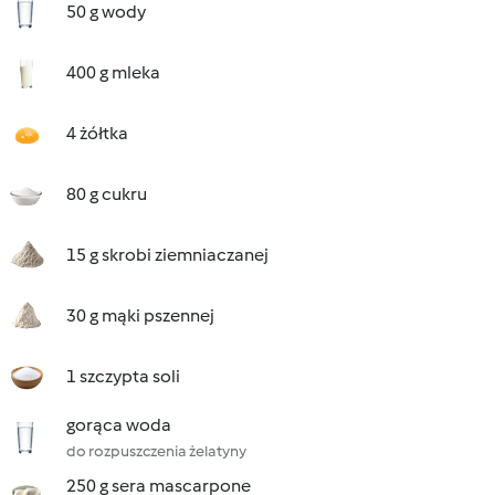
50 g wody
400 g mleka
4 żółtka
80 g cukru
15 g skrobi ziemniaczanej
30 g mąki pszennej
1 szczypta soli
gorąca woda
do rozpuszczenia żelatyny
250 g sera mascarpone