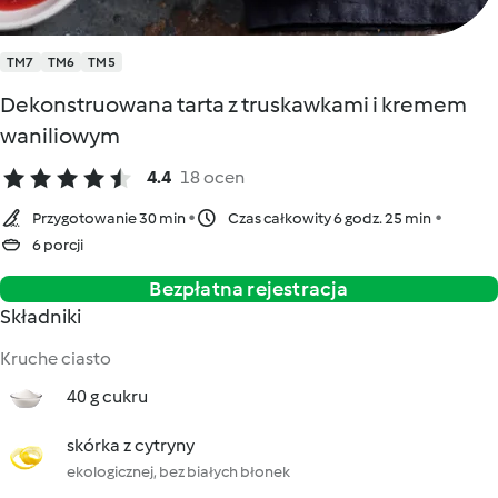
TM7
TM6
TM5
Dekonstruowana tarta z truskawkami i kremem
waniliowym
4.4
18 ocen
Przygotowanie 30 min
Czas całkowity 6 godz. 25 min
6 porcji
Bezpłatna rejestracja
Składniki
Kruche ciasto
40 g cukru
skórka z cytryny
ekologicznej, bez białych błonek