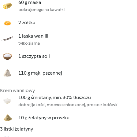
60 g masła
pokrojonego na kawałki
2 żółtka
1 laska wanilii
tylko ziarna
1 szczypta soli
110 g mąki pszennej
Krem waniliowy
100 g śmietany, min. 30% tłuszczu
dobrej jakości, mocno schłodzonej, prosto z lodówki
10 g żelatyny w proszku
3 listki żelatyny