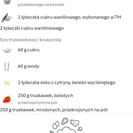
podzielonego na kawałki
1 łyżeczka cukru waniliowego, wykonanego w TM
2 łyżeczki cukru wanilinowego
Sos truskawkowy i kruszonka
60 g cukru
60 g wody
1 łyżeczka soku z cytryny, świeżo wyciśniętego
250 g truskawek, świeżych
przekrojonych na pół
250 g truskawek, mrożonych, przekrojonych na pół