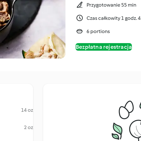
Przygotowanie 55 min
Czas całkowity 1 godz. 
6 portions
Bezpłatna rejestracja
14 oz
2 oz