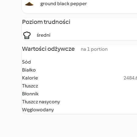
ground black pepper
Poziom trudności
średni
Wartości odżywcze
na 1 portion
Sód
Białko
Kalorie
2484.6
Tłuszcz
Błonnik
Tłuszcz nasycony
Węglowodany