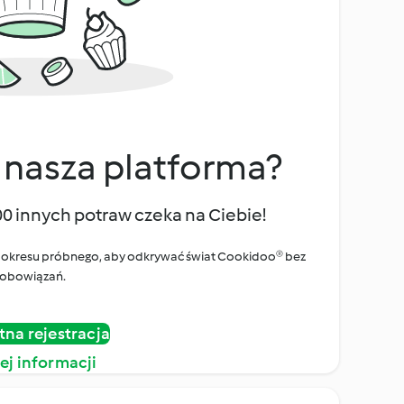
 nasza platforma?
00 innych potraw czeka na Ciebie!
ego okresu próbnego, aby odkrywać świat Cookidoo® bez
obowiązań.
tna rejestracja
ej informacji