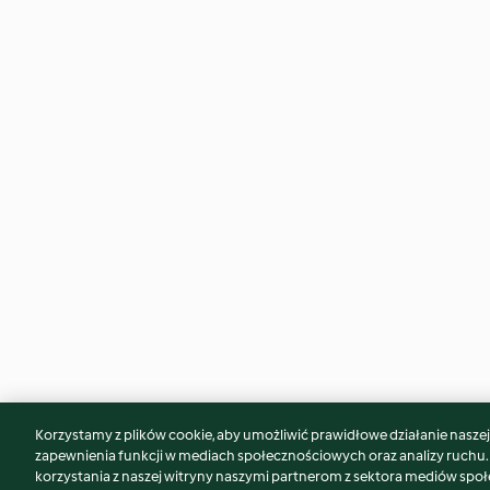
Korzystamy z plików cookie, aby umożliwić prawidłowe działanie naszej w
Może spodoba Ci się również...
zapewnienia funkcji w mediach społecznościowych oraz analizy ruchu
korzystania z naszej witryny naszymi partnerom z sektora mediów spo