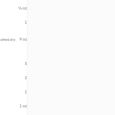
½ oz
1
9 oz
 patted dry
3
2
1
1 oz