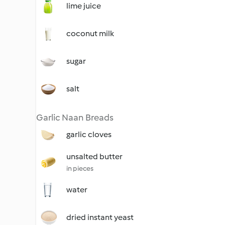
lime juice
coconut milk
sugar
salt
Garlic Naan Breads
garlic cloves
unsalted butter
in pieces
water
dried instant yeast