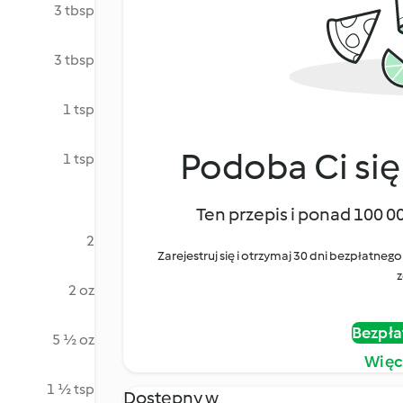
3 tbsp
3 tbsp
1 tsp
Podoba Ci się
1 tsp
Ten przepis i ponad 100 0
2
Zarejestruj się i otrzymaj 30 dni bezpłatn
z
2 oz
Bezpła
5 ½ oz
Więc
1 ½ tsp
Dostępny w