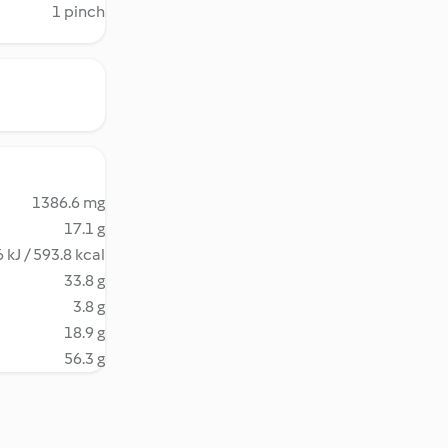
1 pinch
1386.6 mg
17.1 g
 kJ / 593.8 kcal
33.8 g
3.8 g
18.9 g
56.3 g