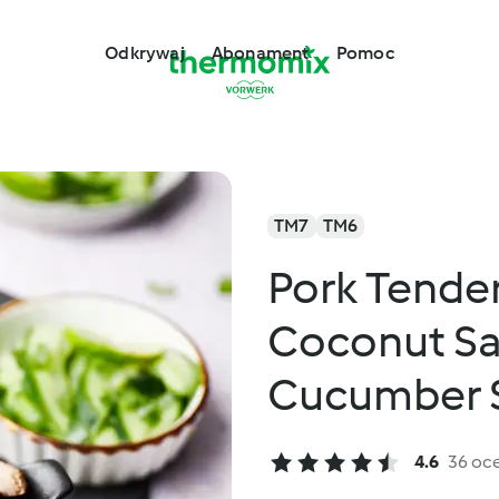
Odkrywaj
Abonament
Pomoc
TM7
TM6
Pork Tender
Coconut Sa
Cucumber 
4.6
36 oc