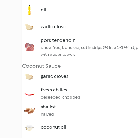
oil
garlic clove
pork tenderloin
sinew free, boneless, cut in strips (¾ in. x 1-1½ in.),
with paper towels
Coconut Sauce
garlic cloves
fresh chilies
deseeded, chopped
shallot
halved
coconut oil