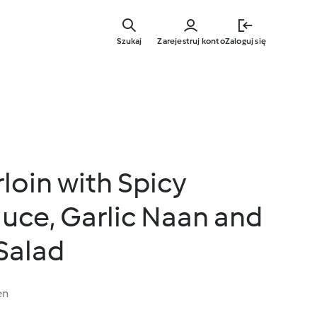
Przejdź
do
Szukaj
Zarejestruj konto
Zaloguj się
głównej
treści
loin with Spicy
uce, Garlic Naan and
Salad
en