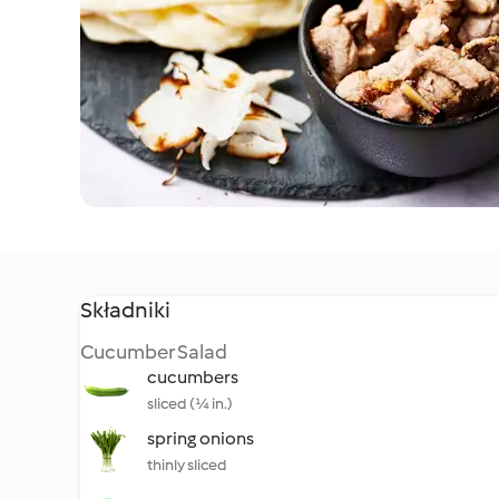
Składniki
Cucumber Salad
cucumbers
sliced (¼ in.)
spring onions
thinly sliced