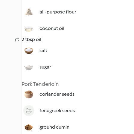
all-purpose flour
coconut oil
2 tbsp oil
salt
sugar
Pork Tenderloin
coriander seeds
fenugreek seeds
ground cumin