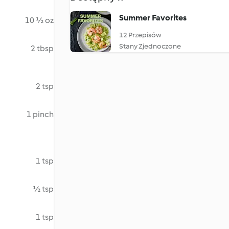
Summer Favorites
10 ½ oz
12 Przepisów
Stany Zjednoczone
2 tbsp
2 tsp
1 pinch
1 tsp
½ tsp
1 tsp