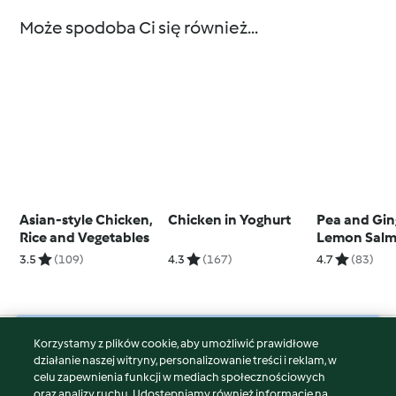
Może spodoba Ci się również...
Asian-style Chicken,
Chicken in Yoghurt
Pea and Gin
Rice and Vegetables
Lemon Salm
Broccoli an
3.5
(109)
4.3
(167)
4.7
(83)
Potatoes
Korzystamy z plików cookie, aby umożliwić prawidłowe
© Copyright 2026
działanie naszej witryny, personalizowanie treści i reklam, w
celu zapewnienia funkcji w mediach społecznościowych
Warunki korzystania
oraz analizy ruchu. Udostępniamy również informacje na