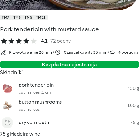
TM7
TM6
TM5
TM31
Pork tenderloin with mustard sauce
4.1
72 oceny
Przygotowanie 20 min
Czas całkowity 35 min
4 portions
Bezpłatna rejestracja
Składniki
pork tenderloin
450 g
cut in slices (1 cm)
button mushrooms
100 g
cut in slices
dry vermouth
75 g
75 g Madeira wine