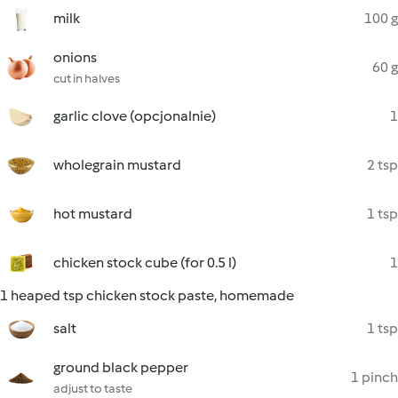
milk
100 g
onions
60 g
cut in halves
garlic clove (opcjonalnie)
1
wholegrain mustard
2 tsp
hot mustard
1 tsp
chicken stock cube (for 0.5 l)
1
1 heaped tsp chicken stock paste, homemade
salt
1 tsp
ground black pepper
1 pinch
adjust to taste