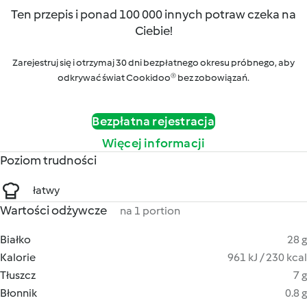
Ten przepis i ponad 100 000 innych potraw czeka na
Ciebie!
Zarejestruj się i otrzymaj 30 dni bezpłatnego okresu próbnego, aby
odkrywać świat Cookidoo® bez zobowiązań.
Bezpłatna rejestracja
Więcej informacji
Poziom trudności
łatwy
Wartości odżywcze
na 1 portion
Białko
28 g
Kalorie
961 kJ / 230 kcal
Tłuszcz
7 g
Błonnik
0.8 g