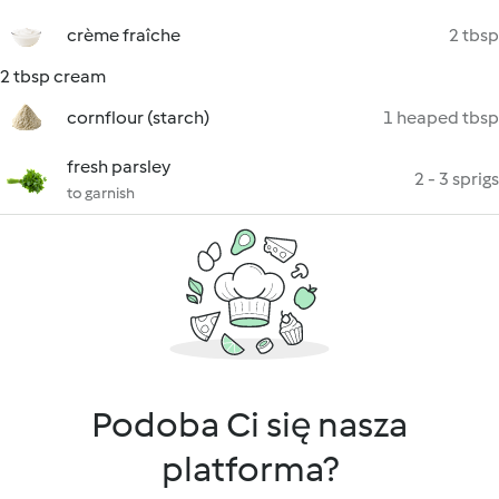
crème fraîche
2 tbsp
2 tbsp cream
cornflour (starch)
1 heaped tbsp
fresh parsley
2 - 3 sprigs
to garnish
Podoba Ci się nasza
platforma?