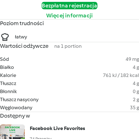
Bezpłatna rejestracja
Więcej informacji
Poziom trudności
łatwy
Wartości odżywcze
na 1 portion
Sód
49 mg
Białko
4 g
Kalorie
761 kJ / 182 kcal
Tłuszcz
4 g
Błonnik
0 g
Tłuszcz nasycony
2 g
Węglowodany
35 g
Dostępny w
Facebook Live Favorites
74 Przepisy