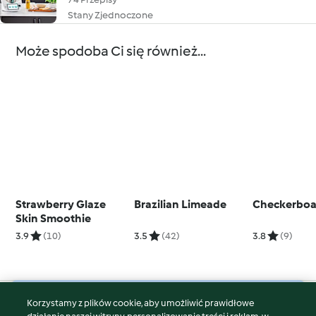
Stany Zjednoczone
Może spodoba Ci się również...
Strawberry Glaze
Brazilian Limeade
Checkerboa
Skin Smoothie
3.9
(10)
3.5
(42)
3.8
(9)
Korzystamy z plików cookie, aby umożliwić prawidłowe
© Copyright 2026