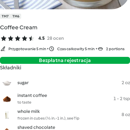
TM7
TM6
Coffee Cream
4.5
28 ocen
Przygotowanie 5 min
Czas całkowity 5 min
2 portions
Bezpłatna rejestracja
Składniki
sugar
2 oz
instant coffee
1 - 2 tsp
to taste
whole milk
8 oz
frozen in cubes (½ in.-1 in.), see Tip
shaved chocolate