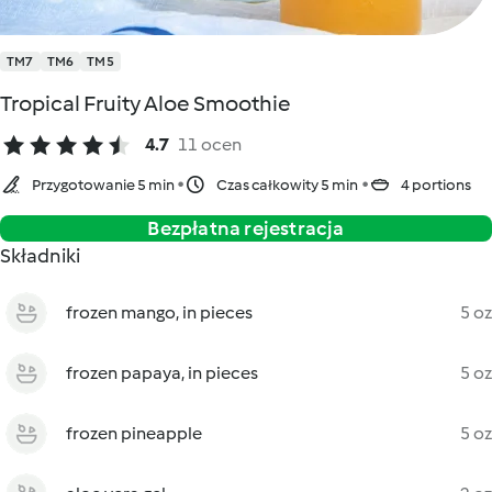
TM7
TM6
TM5
Tropical Fruity Aloe Smoothie
4.7
11 ocen
Przygotowanie 5 min
Czas całkowity 5 min
4 portions
Bezpłatna rejestracja
Składniki
frozen mango, in pieces
5 oz
frozen papaya, in pieces
5 oz
frozen pineapple
5 oz