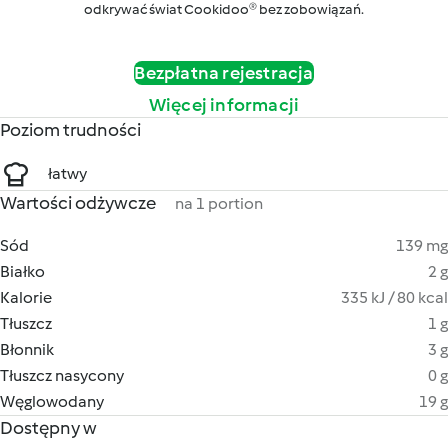
odkrywać świat Cookidoo® bez zobowiązań.
Bezpłatna rejestracja
Więcej informacji
Poziom trudności
łatwy
Wartości odżywcze
na 1 portion
Sód
139 mg
Białko
2 g
Kalorie
335 kJ / 80 kcal
Tłuszcz
1 g
Błonnik
3 g
Tłuszcz nasycony
0 g
Węglowodany
19 g
Dostępny w