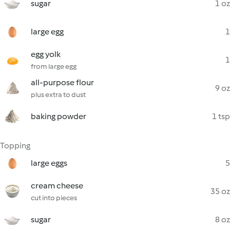
sugar
1 oz
large egg
1
egg yolk
1
from large egg
all-purpose flour
9 oz
plus extra to dust
baking powder
1 tsp
Topping
large eggs
5
cream cheese
35 oz
cut into pieces
sugar
8 oz