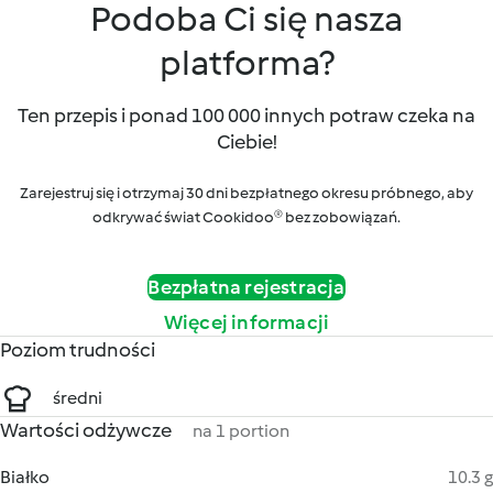
Podoba Ci się nasza
platforma?
Ten przepis i ponad 100 000 innych potraw czeka na
Ciebie!
Zarejestruj się i otrzymaj 30 dni bezpłatnego okresu próbnego, aby
odkrywać świat Cookidoo® bez zobowiązań.
Bezpłatna rejestracja
Więcej informacji
Poziom trudności
średni
Wartości odżywcze
na 1 portion
Białko
10.3 g