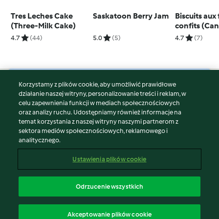
Tres Leches Cake
Saskatoon Berry Jam
Biscuits aux 
(Three-Milk Cake)
confits (Can
Cookies)
4.7
(44)
5.0
(5)
4.7
(7)
Korzystamy z plików cookie, aby umożliwić prawidłowe
© Copyright 2026
działanie naszej witryny, personalizowanie treści i reklam, w
celu zapewnienia funkcji w mediach społecznościowych
Warunki korzystania
oraz analizy ruchu. Udostępniamy również informacje na
Polityka prywatności
temat korzystania z naszej witryny naszymi partnerom z
Disclaimer
sektora mediów społecznościowych, reklamowego i
analitycznego.
Znak wydawcy
Pliki cookie
Ustawienia plików cookie
Zgłoś treść
Odstąp od umowy
Odrzucenie wszystkich
Oświadczenie o dostępności
polski
Akceptowanie plików cookie