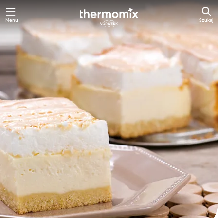
Przejdź
Menu
Szukaj
do
głównej
treści