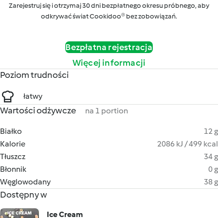
Zarejestruj się i otrzymaj 30 dni bezpłatnego okresu próbnego, aby
odkrywać świat Cookidoo® bez zobowiązań.
Bezpłatna rejestracja
Więcej informacji
Poziom trudności
łatwy
Wartości odżywcze
na 1 portion
Białko
12 g
Kalorie
2086 kJ / 499 kcal
Tłuszcz
34 g
Błonnik
0 g
Węglowodany
38 g
Dostępny w
Ice Cream