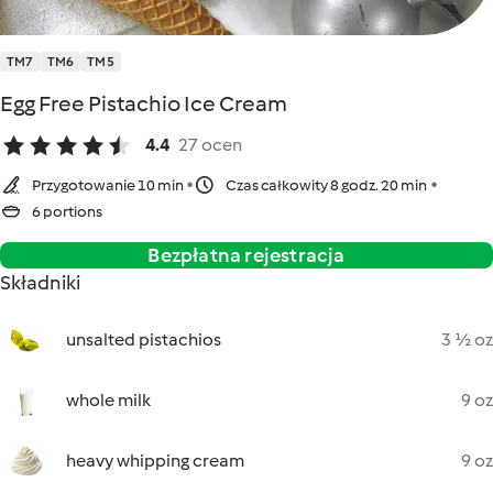
TM7
TM6
TM5
Egg Free Pistachio Ice Cream
4.4
27 ocen
Przygotowanie 10 min
Czas całkowity 8 godz. 20 min
6 portions
Bezpłatna rejestracja
Składniki
unsalted pistachios
3 ½ oz
whole milk
9 oz
heavy whipping cream
9 oz