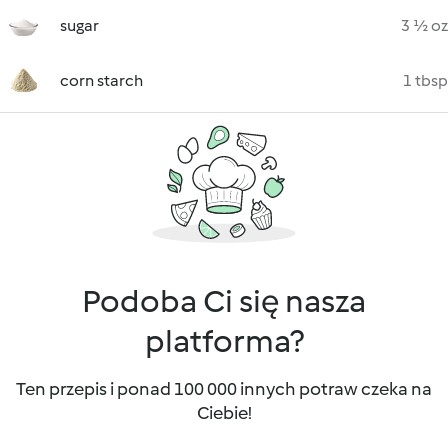
sugar
3 ½ oz
corn starch
1 tbsp
Podoba Ci się nasza
platforma?
Ten przepis i ponad 100 000 innych potraw czeka na
Ciebie!