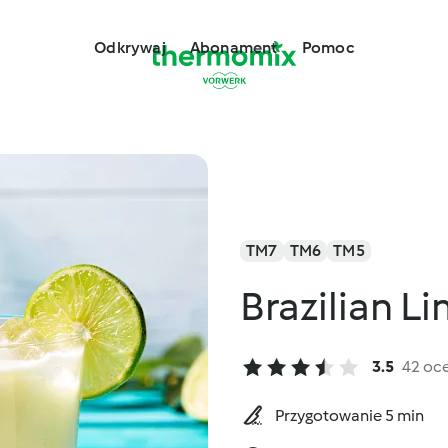
Odkrywaj
Abonament
Pomoc
TM7
TM6
TM5
Brazilian L
3.5
42 oc
Przygotowanie 5 min