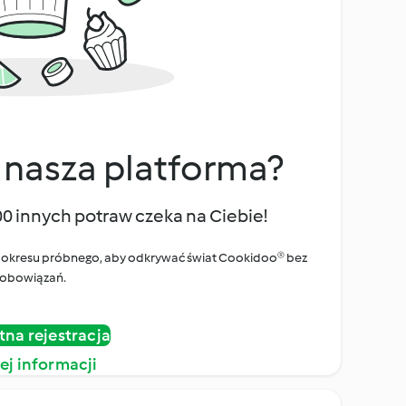
 nasza platforma?
00 innych potraw czeka na Ciebie!
ego okresu próbnego, aby odkrywać świat Cookidoo® bez
obowiązań.
tna rejestracja
ej informacji