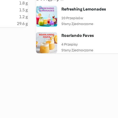
1.8 g
Refreshing Lemonades
1.5 g
1.2 g
20 Przepisów
29.6 g
Stany Zjednoczone
Roarlando Faves
4 Przepisy
Stany Zjednoczone