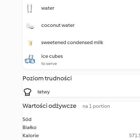
water
coconut water
sweetened condensed milk
ice cubes
to serve
Poziom trudności
łatwy
Wartości odżywcze
na 1 portion
Sód
Białko
Kalorie
571.5