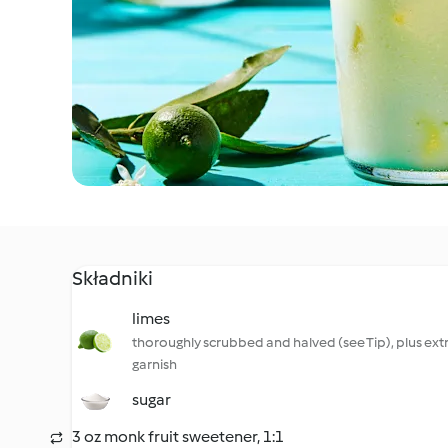
Składniki
limes
thoroughly scrubbed and halved (see Tip), plus extra
garnish
sugar
3 oz monk fruit sweetener, 1:1