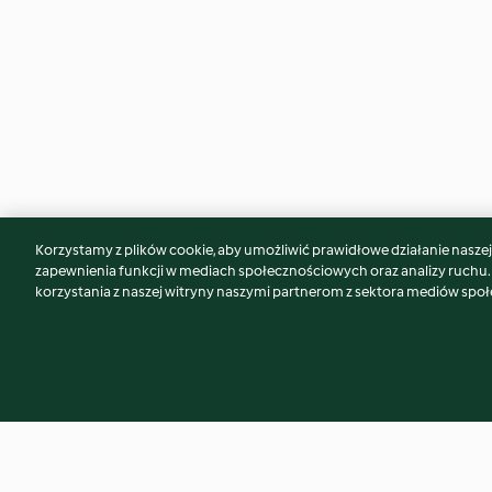
Korzystamy z plików cookie, aby umożliwić prawidłowe działanie naszej w
Może spodoba Ci się również...
zapewnienia funkcji w mediach społecznościowych oraz analizy ruchu
korzystania z naszej witryny naszymi partnerom z sektora mediów spo