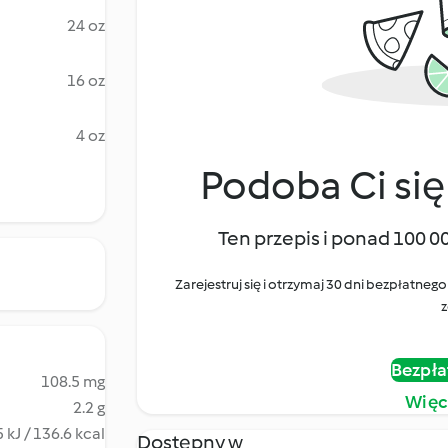
24 oz
16 oz
4 oz
Podoba Ci się
Ten przepis i ponad 100 0
Zarejestruj się i otrzymaj 30 dni bezpłatn
z
Bezpła
108.5 mg
Więc
2.2 g
 kJ / 136.6 kcal
Dostępny w