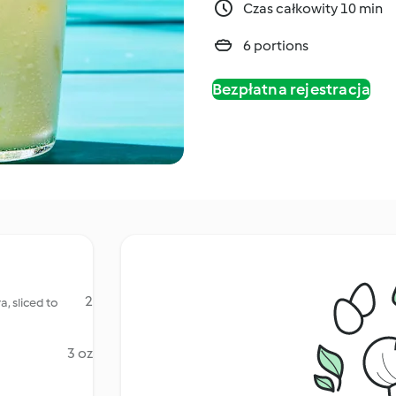
Czas całkowity 10 min
6 portions
Bezpłatna rejestracja
2
, sliced to
3 oz