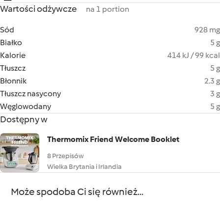
Wartości odżywcze
na 1 portion
Sód
928 mg
Białko
5 g
Kalorie
414 kJ / 99 kcal
Tłuszcz
5 g
Błonnik
2.3 g
Tłuszcz nasycony
3 g
Węglowodany
5 g
Dostępny w
Thermomix Friend Welcome Booklet
8 Przepisów
Wielka Brytania i Irlandia
Może spodoba Ci się również...