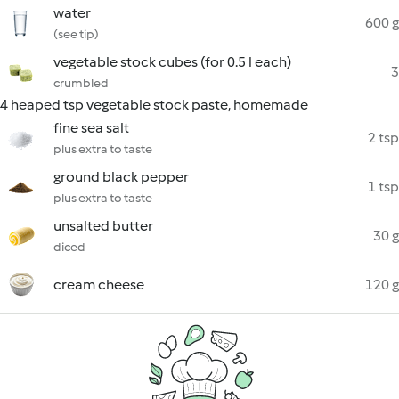
water
600 g
(see tip)
vegetable stock cubes (for 0.5 l each)
3
crumbled
4 heaped tsp vegetable stock paste, homemade
fine sea salt
2 tsp
plus extra to taste
ground black pepper
1 tsp
plus extra to taste
unsalted butter
30 g
diced
cream cheese
120 g