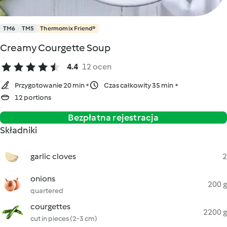
TM6
TM5
Thermomix Friend®
Creamy Courgette Soup
4.4
12 ocen
Przygotowanie 20 min
Czas całkowity 35 min
12 portions
Bezpłatna rejestracja
Składniki
garlic cloves
2
onions
200 g
quartered
courgettes
2200 g
cut in pieces (2-3 cm)