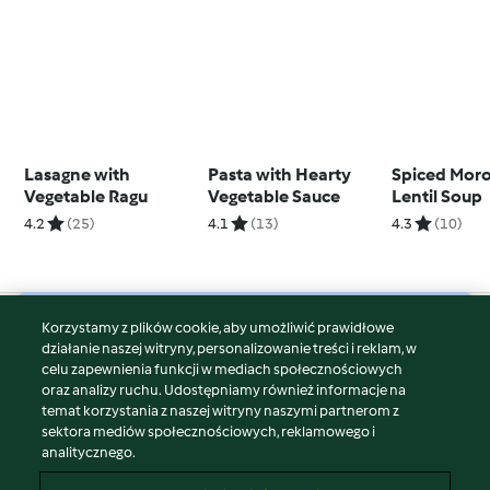
Lasagne with
Pasta with Hearty
Spiced Mor
Vegetable Ragu
Vegetable Sauce
Lentil Soup
4.2
(25)
4.1
(13)
4.3
(10)
Korzystamy z plików cookie, aby umożliwić prawidłowe
© Copyright 2026
działanie naszej witryny, personalizowanie treści i reklam, w
celu zapewnienia funkcji w mediach społecznościowych
Warunki korzystania
oraz analizy ruchu. Udostępniamy również informacje na
Polityka prywatności
temat korzystania z naszej witryny naszymi partnerom z
Disclaimer
sektora mediów społecznościowych, reklamowego i
analitycznego.
Znak wydawcy
Pliki cookie