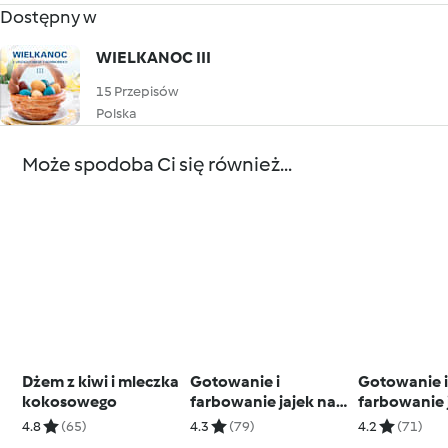
Dostępny w
WIELKANOC III
15 Przepisów
Polska
Może spodoba Ci się również...
Dżem z kiwi i mleczka
Gotowanie i
Gotowanie 
kokosowego
farbowanie jajek na
farbowanie 
brązowo (łupinami
żółto (kurk
4.8
(65)
4.3
(79)
4.2
(71)
cebuli)