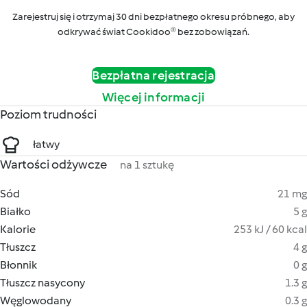
Zarejestruj się i otrzymaj 30 dni bezpłatnego okresu próbnego, aby
odkrywać świat Cookidoo® bez zobowiązań.
Bezpłatna rejestracja
Więcej informacji
Poziom trudności
łatwy
Wartości odżywcze
na 1 sztukę
Sód
21 mg
Białko
5 g
Kalorie
253 kJ / 60 kcal
Tłuszcz
4 g
Błonnik
0 g
Tłuszcz nasycony
1.3 g
Węglowodany
0.3 g