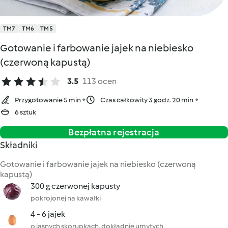
TM7
TM6
TM5
Gotowanie i farbowanie jajek na niebiesko
(czerwoną kapustą)
3.5
113 ocen
Przygotowanie 5 min
Czas całkowity 3 godz. 20 min
6 sztuk
Bezpłatna rejestracja
Składniki
Gotowanie i farbowanie jajek na niebiesko (czerwoną
kapustą)
300 g czerwonej kapusty
pokrojonej na kawałki
4 - 6 jajek
o jasnych skorupkach, dokładnie umytych