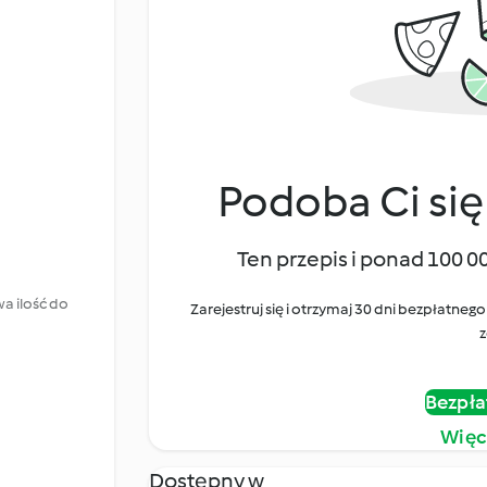
Podoba Ci się
Ten przepis i ponad 100 0
a ilość do
Zarejestruj się i otrzymaj 30 dni bezpłatn
z
Bezpła
Więc
Dostępny w