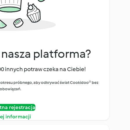
 nasza platforma?
00 innych potraw czeka na Ciebie!
ego okresu próbnego, aby odkrywać świat Cookidoo® bez
obowiązań.
tna rejestracja
ej informacji