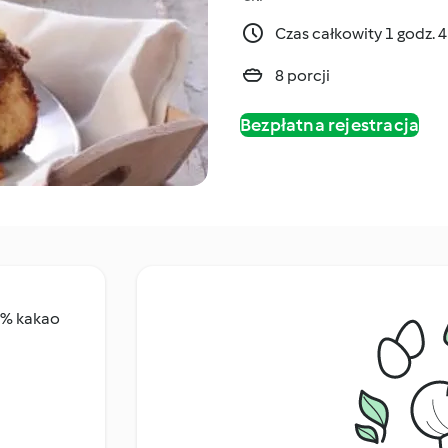
Czas całkowity 1 godz. 
8 porcji
Bezpłatna rejestracja
50% kakao