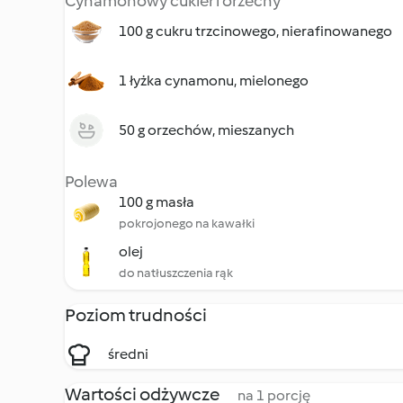
Cynamonowy cukier i orzechy
100 g cukru trzcinowego, nierafinowanego
1 łyżka cynamonu, mielonego
50 g orzechów, mieszanych
Polewa
100 g masła
pokrojonego na kawałki
olej
do natłuszczenia rąk
Poziom trudności
średni
Wartości odżywcze
na 1 porcję