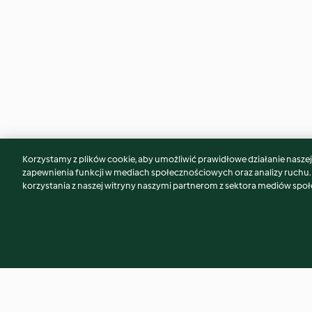
Korzystamy z plików cookie, aby umożliwić prawidłowe działanie naszej w
Może spodoba Ci się również...
zapewnienia funkcji w mediach społecznościowych oraz analizy ruchu
korzystania z naszej witryny naszymi partnerom z sektora mediów spo