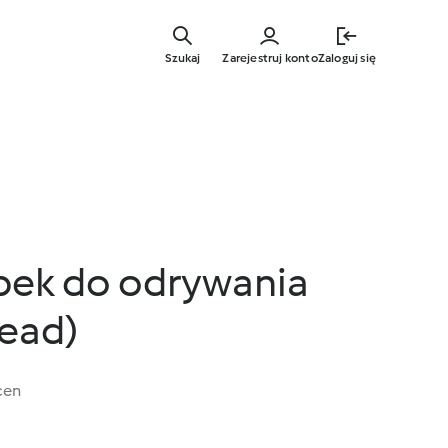
Przejdź
do
Szukaj
Zarejestruj konto
Zaloguj się
głównej
treści
ebek do odrywania
ead)
cen