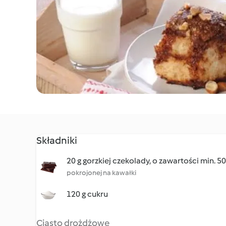
Składniki
20 g gorzkiej czekolady, o zawartości min. 
pokrojonej na kawałki
120 g cukru
Ciasto drożdżowe