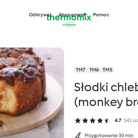
Odkrywaj
Abonament
Pomoc
TM7
TM6
TM5
Słodki chl
(monkey br
4.7
541 o
Przygotowanie 30 min