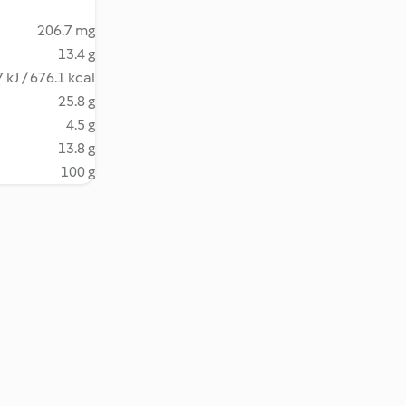
206.7 mg
13.4 g
 kJ / 676.1 kcal
25.8 g
4.5 g
13.8 g
100 g