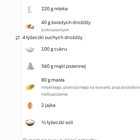
220 g mleka
40 g świeżych drożdży
pokruszonych
4 łyżeczki suchych drożdży
100 g cukru
560 g mąki pszennej
80 g masła
miękkiego, pokrojonego na kawałki, plus dodatkow
natłuszczenia
2 jajka
½ łyżeczki soli