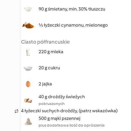
90 g śmietany, min. 30% tłuszczu
½ łyżeczki cynamonu, mielonego
Ciasto półfrancuskie
220 g mleka
20 g cukru
2 jajka
40 g drożdży świeżych
pokruszonych
4 łyżeczki suchych drożdży, (patrz wskazówka)
500 g mąki pszennej
plus dodatkowa ilość do oprószenia