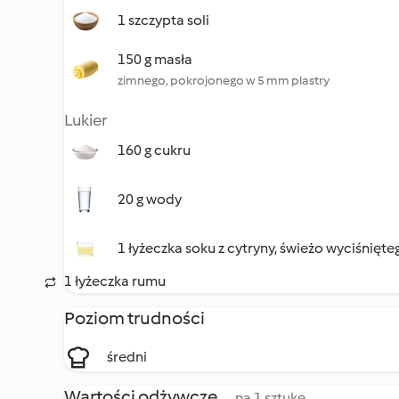
1 szczypta soli
150 g masła
zimnego, pokrojonego w 5 mm plastry
Lukier
160 g cukru
20 g wody
1 łyżeczka soku z cytryny, świeżo wyciśnięte
1 łyżeczka rumu
Poziom trudności
średni
Wartości odżywcze
na 1 sztukę