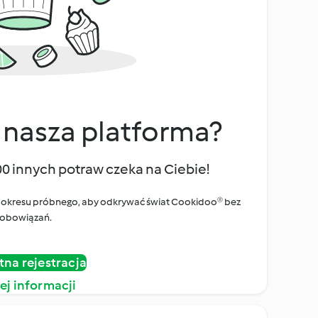
 nasza platforma?
00 innych potraw czeka na Ciebie!
ego okresu próbnego, aby odkrywać świat Cookidoo® bez
obowiązań.
tna rejestracja
ej informacji