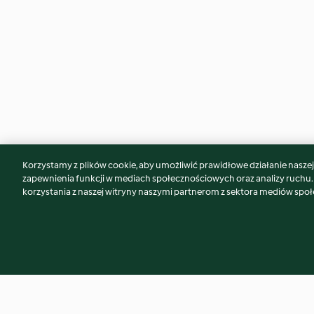
Korzystamy z plików cookie, aby umożliwić prawidłowe działanie naszej w
Może spodoba Ci się również...
zapewnienia funkcji w mediach społecznościowych oraz analizy ruchu
korzystania z naszej witryny naszymi partnerom z sektora mediów spo