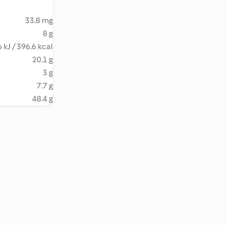
33.8 mg
8 g
 kJ / 396.6 kcal
20.1 g
3 g
7.7 g
48.4 g