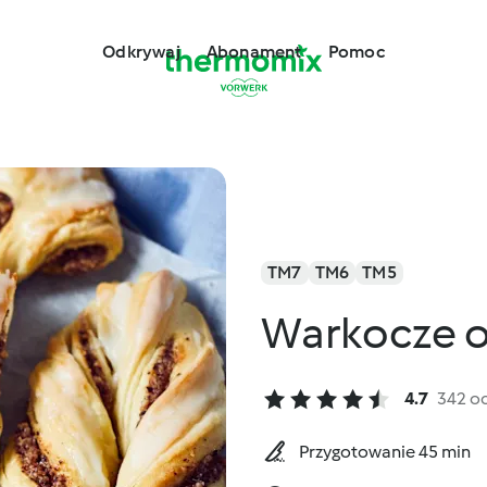
Odkrywaj
Abonament
Pomoc
TM7
TM6
TM5
Warkocze 
4.7
342 o
Przygotowanie 45 min