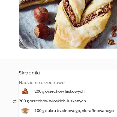
Składniki
Nadzienie orzechowe
200 g orzechów laskowych
200 g orzechów włoskich, łuskanych
100 g cukru trzcinowego, nierafinowanego