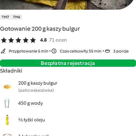
TM7
TM6
Gotowanie 200 g kaszy bulgur
4.8
71 ocen
Przygotowanie 5 min
Czas całkowity 35 min
3 porcje
Bezpłatna rejestracja
Składniki
200 g kaszy bulgur
(patrz wskazówka)
450 g wody
½ łyżki oleju