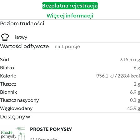
Bezpłatna rejestracja
Więcej informacji
Poziom trudności
łatwy
Wartości odżywcze
na 1 porcję
Sód
315.5 mg
Białko
6 g
Kalorie
956.1 kJ / 228.4 kcal
Tłuszcz
2 g
Błonnik
6.9 g
Tłuszcz nasycony
0.1 g
Węglowodany
45.9 g
Dostępny w
PROSTE POMYSŁY
214 Przepisów