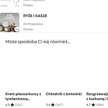
Polska
RYŻE I KASZE
25 Przepisów
Polska
Może spodoba Ci się również...
Krem pieczarkowy z
Chłodnik z botwinki
Rozgrzewaj
tymiankową
z kurkumą i
śmietaną i grzankami
4.3
(201)
3.4
(267)
4.7
(484)