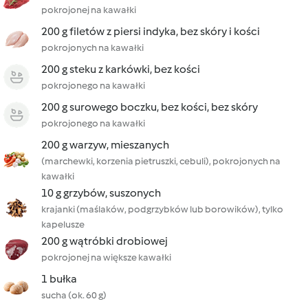
pokrojonej na kawałki
200 g filetów z piersi indyka, bez skóry i kości
pokrojonych na kawałki
200 g steku z karkówki, bez kości
pokrojonego na kawałki
200 g surowego boczku, bez kości, bez skóry
pokrojonego na kawałki
200 g warzyw, mieszanych
(marchewki, korzenia pietruszki, cebuli), pokrojonych na
kawałki
10 g grzybów, suszonych
krajanki (maślaków, podgrzybków lub borowików), tylko
kapelusze
200 g wątróbki drobiowej
pokrojonej na większe kawałki
1 bułka
sucha (ok. 60 g)