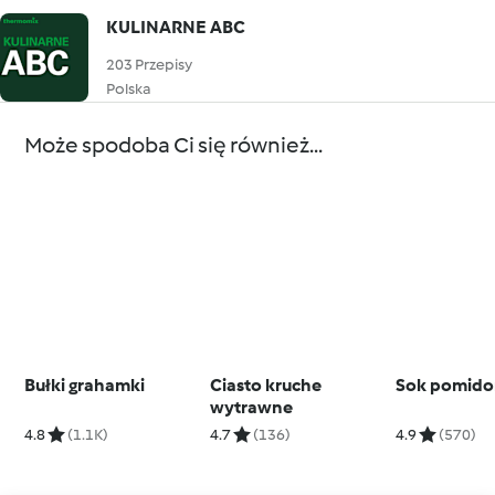
KULINARNE ABC
203 Przepisy
Polska
Może spodoba Ci się również...
Bułki grahamki
Ciasto kruche
Sok pomid
wytrawne
4.8
(1.1K)
4.7
(136)
4.9
(570)