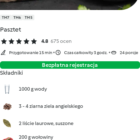
TM7
TM6
TM5
Pasztet
4.8
675 ocen
Przygotowanie 15 min
Czas całkowity 3 godz.
24 porcje
Bezpłatna rejestracja
Składniki
1000 g wody
3 - 4 ziarna ziela angielskiego
2 liście laurowe, suszone
200 g wołowiny