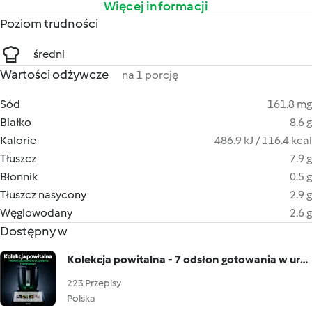
Więcej informacji
Poziom trudności
średni
Wartości odżywcze
na 1 porcję
Sód
161.8 mg
Białko
8.6 g
Kalorie
486.9 kJ / 116.4 kcal
Tłuszcz
7.9 g
Błonnik
0.5 g
Tłuszcz nasycony
2.9 g
Węglowodany
2.6 g
Dostępny w
Kolekcja powitalna - 7 odsłon gotowania w urządzeniu Thermomix®
223 Przepisy
Polska