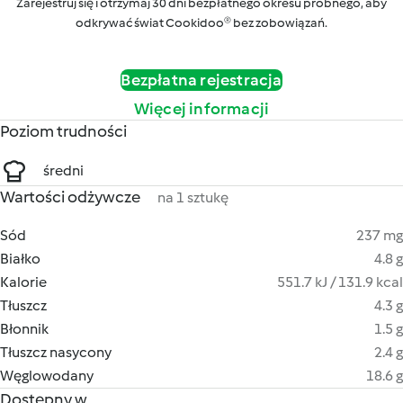
Zarejestruj się i otrzymaj 30 dni bezpłatnego okresu próbnego, aby
odkrywać świat Cookidoo® bez zobowiązań.
Bezpłatna rejestracja
Więcej informacji
Poziom trudności
średni
Wartości odżywcze
na 1 sztukę
Sód
237 mg
Białko
4.8 g
Kalorie
551.7 kJ / 131.9 kcal
Tłuszcz
4.3 g
Błonnik
1.5 g
Tłuszcz nasycony
2.4 g
Węglowodany
18.6 g
Dostępny w