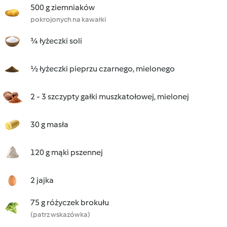
500 g ziemniaków
pokrojonych na kawałki
¾ łyżeczki soli
½ łyżeczki pieprzu czarnego, mielonego
2 - 3 szczypty gałki muszkatołowej, mielonej
30 g masła
120 g mąki pszennej
2 jajka
75 g różyczek brokułu
(patrz wskazówka)