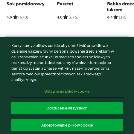
Sok pomidorowy
Pasztet
Babka droż
lukrem
4.9
(570)
4.8
(675)
4.4
(1K)
Korzystamy z plików cookie, aby umożliwić prawidłowe
© Copyright 2026
działanie naszej witryny, personalizowanie treści i reklam, w
celu zapewnienia funkcji w mediach społecznościowych
Warunki korzystania
oraz analizy ruchu. Udostępniamy również informacje na
Polityka prywatności
temat korzystania z naszej witryny naszymi partnerom z
Disclaimer
sektora mediów społecznościowych, reklamowego i
analitycznego.
Znak wydawcy
Pliki cookie
Ustawienia plików cookie
Zgłoś treść
Odstąp od umowy
Odrzucenie wszystkich
Oświadczenie o dostępności
polski
Akceptowanie plików cookie