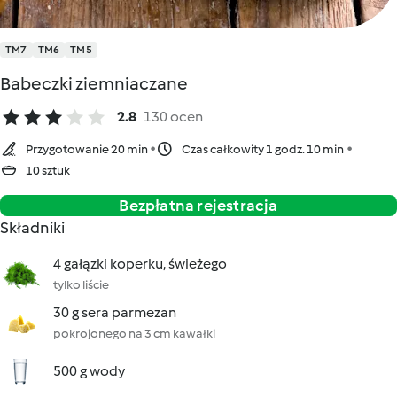
TM7
TM6
TM5
Babeczki ziemniaczane
2.8
130 ocen
Przygotowanie 20 min
Czas całkowity 1 godz. 10 min
10 sztuk
Bezpłatna rejestracja
Składniki
4 gałązki koperku, świeżego
tylko liście
30 g sera parmezan
pokrojonego na 3 cm kawałki
500 g wody