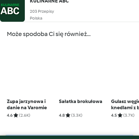
KULINARNE ABC
203 Przepisy
Polska
Może spodoba Ci się również...
Zupa jarzynowa i
Sałatka brokułowa
Gulasz węgie
danie na Varomie
knedlami z 
4.6
(2.6K)
4.8
(3.3K)
4.5
(3.7K)