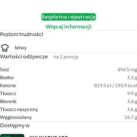
Bezpłatna rejestracja
Więcej informacji
Poziom trudności
łatwy
Wartości odżywcze
na 1 porcję
Sód
494.5 mg
Białko
3.3 g
Kalorie
819.5 kJ / 195.9 kcal
Tłuszcz
9.9 g
Błonnik
3.4 g
Tłuszcz nasycony
3.6 g
Węglowodany
24.7 g
Dostępny w