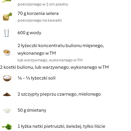
pokrojonego w 2 cm plastry
70 g korzenia selera
pokrojonego na kawałki
600 g wody
2 łyżeczki koncentratu bulionu mięsnego,
wykonanego w TM
lub warzywnego, wykonanego w TM
2 kostki bulionu, lub warzywnego, wykonanego w TM
¼ - ½ łyżeczki soli
2 szczypty pieprzu czarnego, mielonego
50 g śmietany
1 łyżka natki pietruszki, świeżej, tylko liście