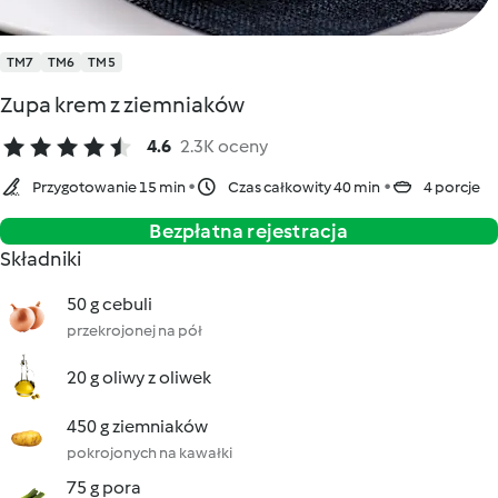
TM7
TM6
TM5
Zupa krem z ziemniaków
4.6
2.3K oceny
Przygotowanie 15 min
Czas całkowity 40 min
4 porcje
Bezpłatna rejestracja
Składniki
50 g cebuli
przekrojonej na pół
20 g oliwy z oliwek
450 g ziemniaków
pokrojonych na kawałki
75 g pora