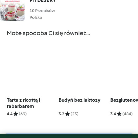
FIT DESERY
10 Przepisów
Polska
Może spodoba Ci się również...
Tarta z ricottą i
Budyń bez laktozy
Bezglutenow
rabarbarem
4.4
(69)
3.2
(23)
3.4
(484)