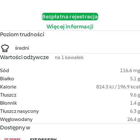
Bezpłatna rejestracja
Więcej informacji
Poziom trudności
średni
Wartości odżywcze
na 1 kawałek
Sód
116.6 mg
Białko
5.1 g
Kalorie
824.3 kJ / 196.9 kcal
Tłuszcz
9.6 g
Błonnik
1.4 g
Tłuszcz nasycony
6.3 g
Węglowodany
26.4 g
Dostępny w