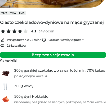
TM7
TM6
TM5
Ciasto czekoladowo-dyniowe na mące gryczanej
4.1
349 ocen
Przygotowanie 25 min
Czas całkowity 2 godz.
16 kawałków
Bezpłatna rejestracja
Składniki
200 g gorzkiej czekolady, o zawartości min. 70% kakao
pokrojonej na kawałki
300 g wody
500 g dyni Hokkaido
nieobranej, bez gniazd nasiennych, pokrojonej na 2 cm kawałki