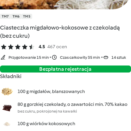
TM7
TM6
TM5
Ciasteczka migdałowo-kokosowe z czekoladą
(bez cukru)
4.5
467 ocen
Przygotowanie 15 min
Czas całkowity 35 min
14 sztuk
Bezpłatna rejestracja
Składniki
100 g migdałów, blanszowanych
80 g gorzkiej czekolady, o zawartości min. 70% kakao
bez cukru, pokrojonej na kawałki
100 g wiórków kokosowych