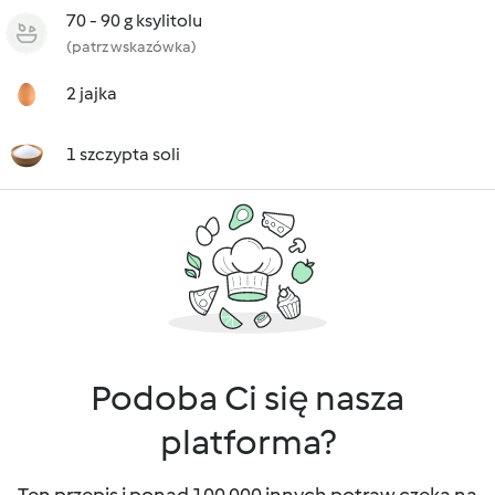
70 - 90 g ksylitolu
(patrz wskazówka)
2 jajka
1 szczypta soli
Podoba Ci się nasza
platforma?