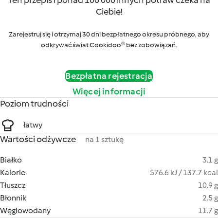
Ten przepis i ponad 100 000 innych potraw czeka na
Ciebie!
Zarejestruj się i otrzymaj 30 dni bezpłatnego okresu próbnego, aby
odkrywać świat Cookidoo® bez zobowiązań.
Bezpłatna rejestracja
Więcej informacji
Poziom trudności
łatwy
Wartości odżywcze
na 1 sztukę
Białko
3.1 g
Kalorie
576.6 kJ / 137.7 kcal
Tłuszcz
10.9 g
Błonnik
2.5 g
Węglowodany
11.7 g