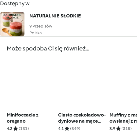
Dostępny w
NATURALNIE SŁODKIE
9 Przepisów
Polska
Może spodoba Ci się również...
Minifoccacie z
Ciasto czekoladowo-
Muffiny z m
oregano
dyniowe na mące
owsianej z 
gryczanej
orzechowy
4.3
(131)
4.1
(349)
3.9
(315)