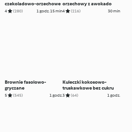
czekoladowo-orzechowe
orzechowy z awokado
4
(280)
1 godz. 15 min
4
(216)
30 min
Brownie fasolowo-
Kuleczki kokosowo-
gryczane
truskawkowe bez cukru
5
(545)
1 godz.
3
(64)
1 godz.