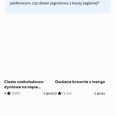
jabłkowym, czy deser jagodowy z kaszy jaglanej?
Ciasto czekoladowo-
Owsiane brownie z mango
dyniowe na mące
gryczanej
4
(349)
2 godz.
5
(1.1K)
1 godz.