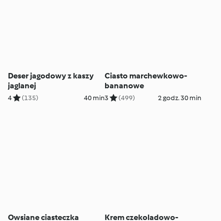
Deser jagodowy z kaszy
Ciasto marchewkowo-
jaglanej
bananowe
4
(135)
40 min
3
(499)
2 godz. 30 min
Owsiane ciasteczka
Krem czekoladowo-