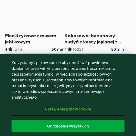
Placki ryżowe z musem
Kokosowo-bananowy
jabłkowym
budyń z kaszy jaglanej z
sosem malinowym
4
(173)
50 min
4
(622)
50 min
Korzystamy z plików cookie, aby umożliwić prawidłowe
© Copyright 2026
działanie naszej witryny, personalizowanie treści i reklam, w
celu zapewnienia funkcji w mediach społecznościowych
Warunki korzystania
oraz analizy ruchu. Udostępniamy również informacje na
Polityka prywatności
temat korzystania z naszej witryny naszymi partnerom z
Disclaimer
sektora mediów społecznościowych, reklamowego i
analitycznego.
Znak wydawcy
Pliki cookie
Ustawienia plików cookie
Zgłoś treść
Odstąp od umowy
Odrzucenie wszystkich
Oświadczenie o dostępności