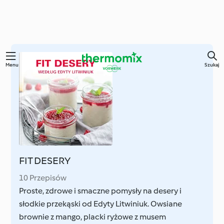
Przejdź
Menu
Szukaj
do
głównej
treści
FIT DESERY
10 Przepisów
Proste, zdrowe i smaczne pomysły na desery i
słodkie przekąski od Edyty Litwiniuk. Owsiane
brownie z mango, placki ryżowe z musem