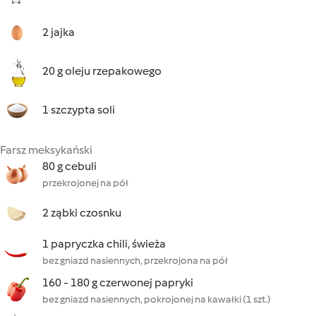
2 jajka
20 g oleju rzepakowego
1 szczypta soli
Farsz meksykański
80 g cebuli
przekrojonej na pół
2 ząbki czosnku
1 papryczka chili, świeża
bez gniazd nasiennych, przekrojona na pół
160 - 180 g czerwonej papryki
bez gniazd nasiennych, pokrojonej na kawałki (1 szt.)