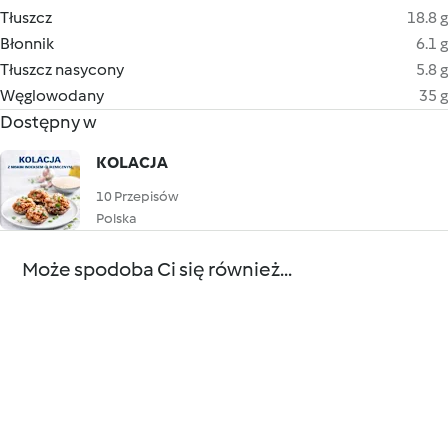
Tłuszcz
18.8 g
Błonnik
6.1 g
Tłuszcz nasycony
5.8 g
Węglowodany
35 g
Dostępny w
KOLACJA
10 Przepisów
Polska
Może spodoba Ci się również...