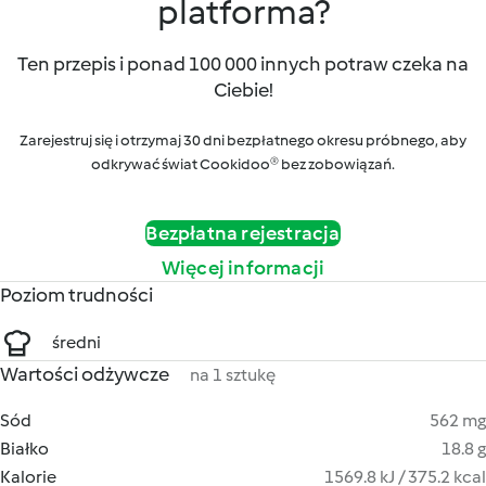
platforma?
Ten przepis i ponad 100 000 innych potraw czeka na
Ciebie!
Zarejestruj się i otrzymaj 30 dni bezpłatnego okresu próbnego, aby
odkrywać świat Cookidoo® bez zobowiązań.
Bezpłatna rejestracja
Więcej informacji
Poziom trudności
średni
Wartości odżywcze
na 1 sztukę
Sód
562 mg
Białko
18.8 g
Kalorie
1569.8 kJ / 375.2 kcal