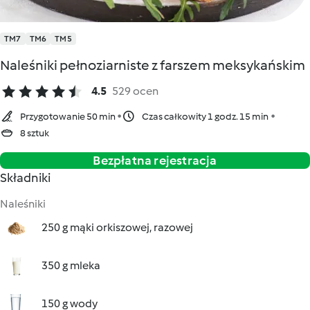
TM7
TM6
TM5
Naleśniki pełnoziarniste z farszem meksykańskim
4.5
529 ocen
Przygotowanie 50 min
Czas całkowity 1 godz. 15 min
8 sztuk
Bezpłatna rejestracja
Składniki
Naleśniki
250 g mąki orkiszowej, razowej
350 g mleka
150 g wody