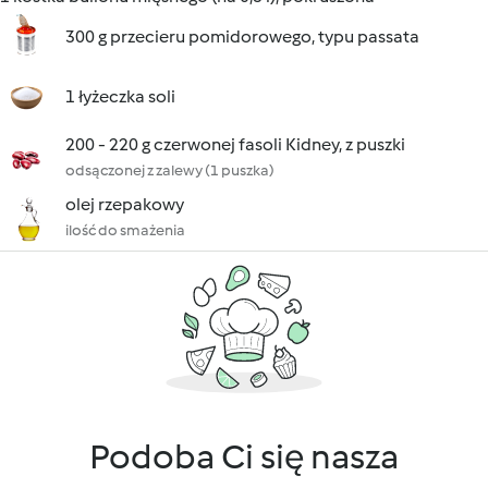
300 g przecieru pomidorowego, typu passata
1 łyżeczka soli
200 - 220 g czerwonej fasoli Kidney, z puszki
odsączonej z zalewy (1 puszka)
olej rzepakowy
ilość do smażenia
Podoba Ci się nasza