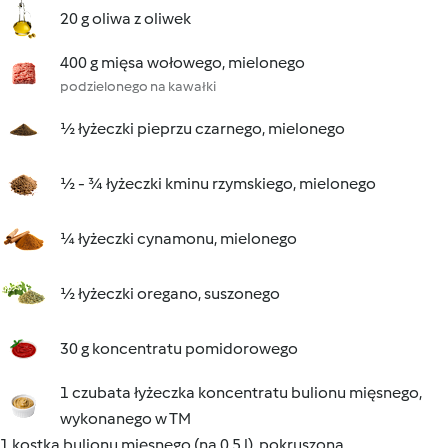
20 g oliwa z oliwek
400 g mięsa wołowego, mielonego
podzielonego na kawałki
½ łyżeczki pieprzu czarnego, mielonego
½ - ¾ łyżeczki kminu rzymskiego, mielonego
¼ łyżeczki cynamonu, mielonego
½ łyżeczki oregano, suszonego
30 g koncentratu pomidorowego
1 czubata łyżeczka koncentratu bulionu mięsnego,
wykonanego w TM
1 kostka bulionu mięsnego (na 0,5 l), pokruszona