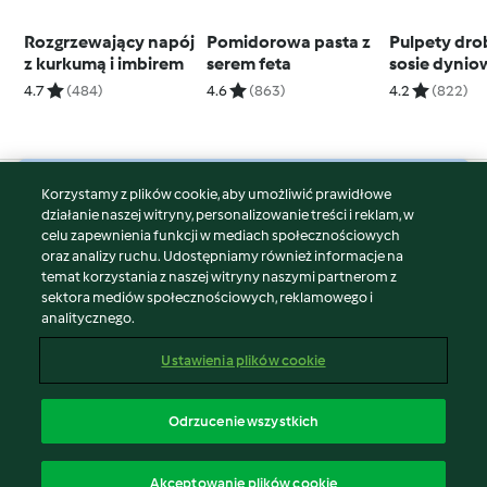
Rozgrzewający napój
Pomidorowa pasta z
Pulpety dr
z kurkumą i imbirem
serem feta
sosie dyni
4.7
(484)
4.6
(863)
4.2
(822)
Korzystamy z plików cookie, aby umożliwić prawidłowe
© Copyright 2026
działanie naszej witryny, personalizowanie treści i reklam, w
celu zapewnienia funkcji w mediach społecznościowych
Warunki korzystania
oraz analizy ruchu. Udostępniamy również informacje na
Polityka prywatności
temat korzystania z naszej witryny naszymi partnerom z
Disclaimer
sektora mediów społecznościowych, reklamowego i
analitycznego.
Znak wydawcy
Pliki cookie
Ustawienia plików cookie
Zgłoś treść
Odstąp od umowy
Odrzucenie wszystkich
Oświadczenie o dostępności
polski
Akceptowanie plików cookie