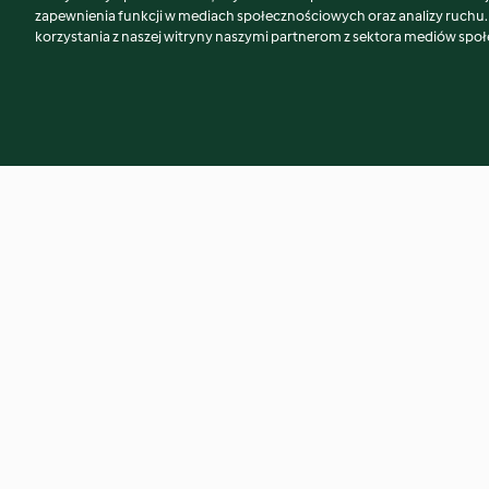
Może spodoba Ci się również...
zapewnienia funkcji w mediach społecznościowych oraz analizy ruchu
korzystania z naszej witryny naszymi partnerom z sektora mediów spo
Smoothie proteinowe po
Pudding chia z mu
treningu
jabłkowym
4.5
(65)
4.3
(147)
© Copyright 2026