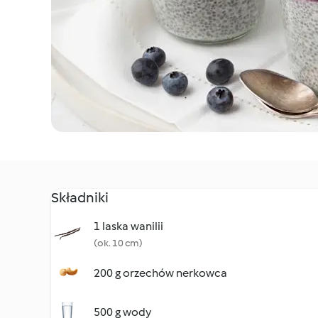
Składniki
1 laska wanilii
(ok. 10 cm)
200 g orzechów nerkowca
500 g wody