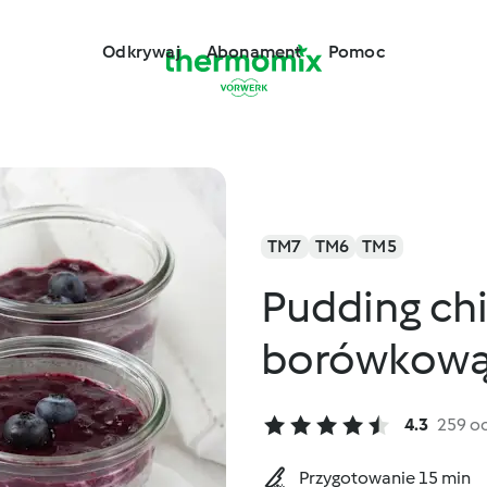
Odkrywaj
Abonament
Pomoc
TM7
TM6
TM5
Pudding chi
borówkow
4.3
259 o
Przygotowanie 15 min