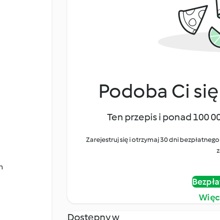
Podoba Ci się
Ten przepis i ponad 100 0
Zarejestruj się i otrzymaj 30 dni bezpłatn
z
h
Bezpła
Więc
Dostępny w