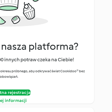
 nasza platforma?
00 innych potraw czeka na Ciebie!
ego okresu próbnego, aby odkrywać świat Cookidoo® bez
obowiązań.
tna rejestracja
ej informacji