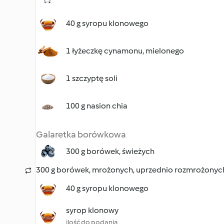
40 g syropu klonowego
1 łyżeczkę cynamonu, mielonego
1 szczyptę soli
100 g nasion chia
Galaretka borówkowa
300 g borówek, świeżych
300 g borówek, mrożonych, uprzednio rozmrożonyc
40 g syropu klonowego
syrop klonowy
ilość do podania