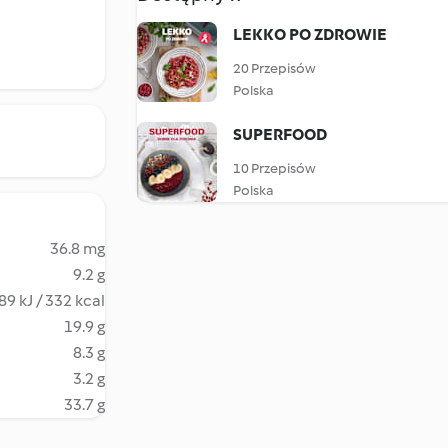
LEKKO PO ZDROWIE
20 Przepisów
Polska
SUPERFOOD
10 Przepisów
Polska
36.8 mg
9.2 g
89 kJ / 332 kcal
19.9 g
8.3 g
3.2 g
33.7 g