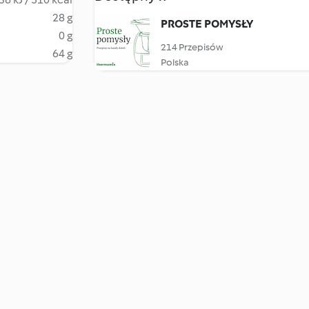
28 g
PROSTE POMYSŁY
0 g
214 Przepisów
64 g
Polska