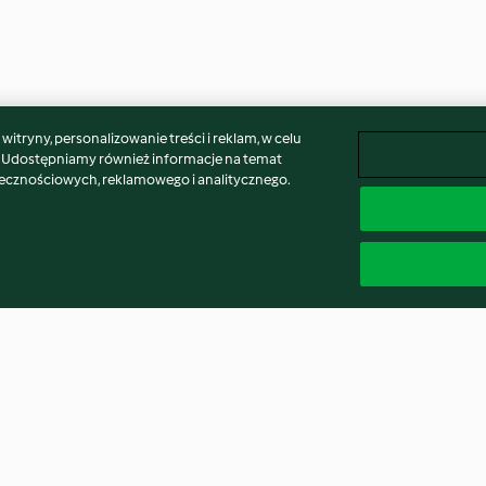
itryny, personalizowanie treści i reklam, w celu
. Udostępniamy również informacje na temat
łecznościowych, reklamowego i analitycznego.
M6, TM7)
Świąteczne tiramisu
Herbata bąbelk