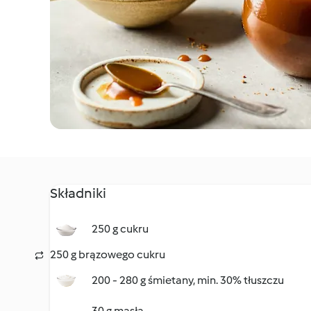
Składniki
250 g cukru
250 g brązowego cukru
200 - 280 g śmietany, min. 30% tłuszczu
30 g masła