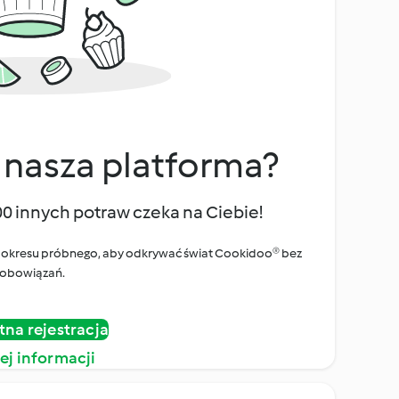
 nasza platforma?
00 innych potraw czeka na Ciebie!
ego okresu próbnego, aby odkrywać świat Cookidoo® bez
obowiązań.
tna rejestracja
ej informacji