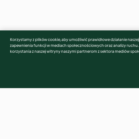
Korzystamy z plików cookie, aby umożliwić prawidłowe działanie naszej w
Może spodoba Ci się również...
zapewnienia funkcji w mediach społecznościowych oraz analizy ruchu
korzystania z naszej witryny naszymi partnerom z sektora mediów spo
Deser lodowy Chai latte
Tarta z jabłkami (T