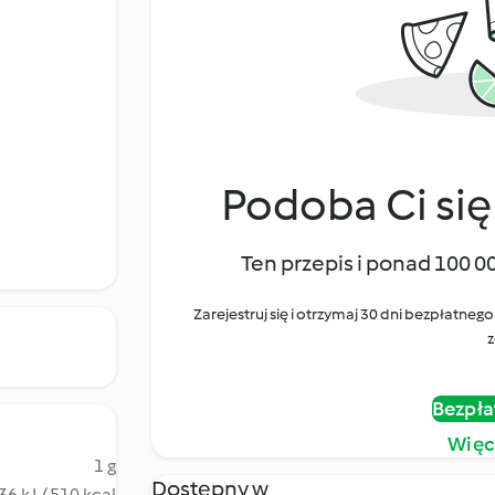
Podoba Ci się
Ten przepis i ponad 100 0
Zarejestruj się i otrzymaj 30 dni bezpłatn
z
Bezpła
Więc
1 g
Dostępny w
36 kJ / 510 kcal