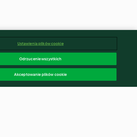
Ustawienia plików cookie
Odrzucenie wszystkich
Akceptowanie plików cookie
owa z tapioką
Pieczone churros z sosem