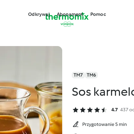
Odkrywaj
Abonament
Pomoc
TM7
TM6
Sos karme
4.7
437 o
Przygotowanie 5 min