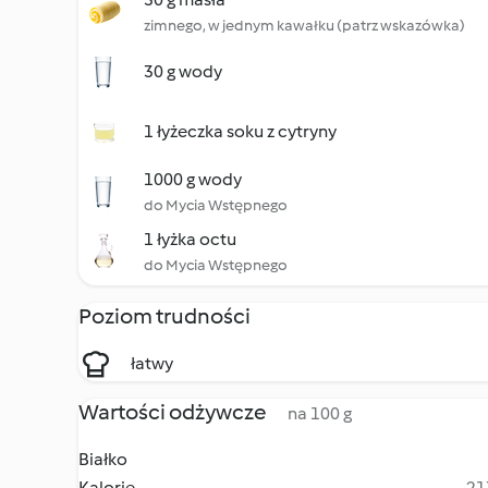
zimnego, w jednym kawałku (patrz wskazówka)
30 g wody
1 łyżeczka soku z cytryny
1000 g wody
do Mycia Wstępnego
1 łyżka octu
do Mycia Wstępnego
Poziom trudności
łatwy
Wartości odżywcze
na 100 g
Białko
Kalorie
21