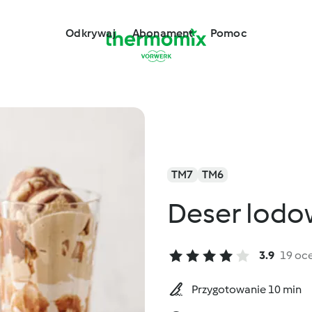
Odkrywaj
Abonament
Pomoc
TM7
TM6
Deser lodow
3.9
19 oc
Przygotowanie 10 min