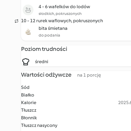
4 - 6 wafelków do lodów
słodkich, pokruszonych
10 - 12 rurek waflowych, pokruszonych
bita śmietana
do podania
Poziom trudności
średni
Wartości odżywcze
na 1 porcję
Sód
Białko
Kalorie
2025.6
Tłuszcz
Błonnik
Tłuszcz nasycony