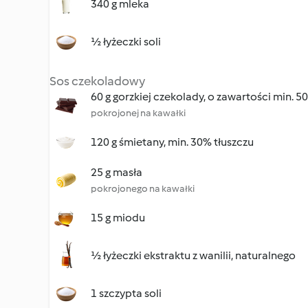
340 g mleka
½ łyżeczki soli
Sos czekoladowy
60 g gorzkiej czekolady, o zawartości min. 
pokrojonej na kawałki
120 g śmietany, min. 30% tłuszczu
25 g masła
pokrojonego na kawałki
15 g miodu
½ łyżeczki ekstraktu z wanilii, naturalnego
1 szczypta soli