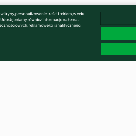
itryny, personalizowanie treści i reklam, w celu
. Udostępniamy również informacje na temat
łecznościowych, reklamowego i analitycznego.
miętowy
Gotowanie pyz z mięsem
Tarta z jabłkami
3.1
(19)
4.5
(72)