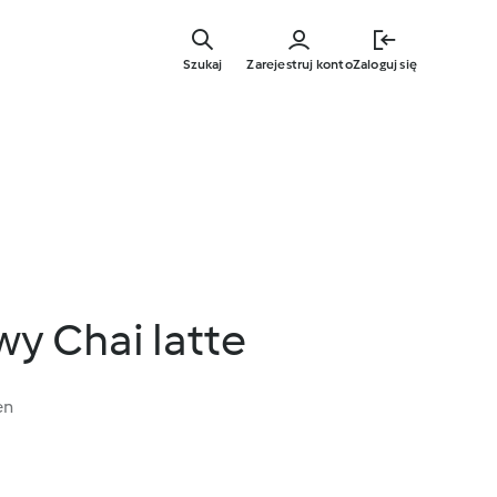
Przejdź
do
Szukaj
Zarejestruj konto
Zaloguj się
głównej
treści
y Chai latte
en