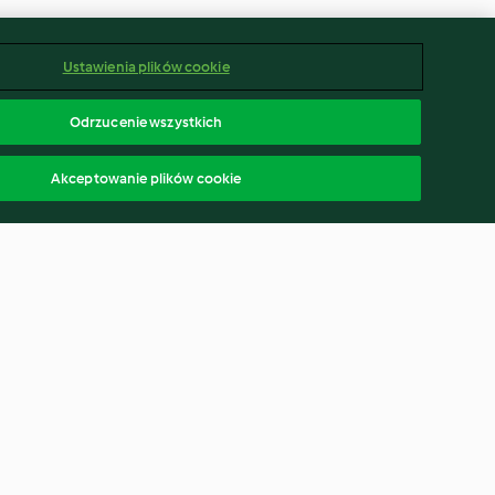
Ustawienia plików cookie
Odrzucenie wszystkich
Akceptowanie plików cookie
 (TM6, TM7)
Herbata bąbelkowa z tapioką
(bubble tea)
3.6
(179)