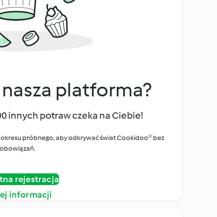
 nasza platforma?
00 innych potraw czeka na Ciebie!
ego okresu próbnego, aby odkrywać świat Cookidoo® bez
obowiązań.
tna rejestracja
ej informacji