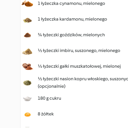
1 łyżeczka cynamonu, mielonego
1 łyżeczka kardamonu, mielonego
¾ łyżeczki goździków, mielonych
½ łyżeczki imbiru, suszonego, mielonego
½ łyżeczki gałki muszkatołowej, mielonej
½ łyżeczki nasion kopru włoskiego, suszony
(opcjonalnie)
180 g cukru
8 żółtek