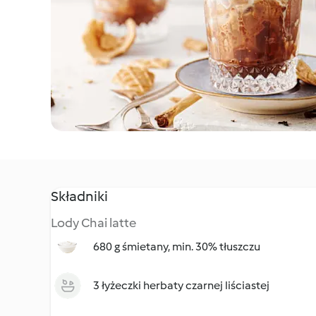
Składniki
Lody Chai latte
680 g śmietany, min. 30% tłuszczu
3 łyżeczki herbaty czarnej liściastej