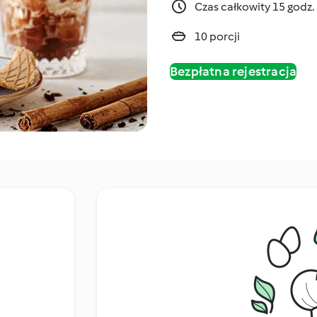
Czas całkowity 15 godz.
10 porcji
Bezpłatna rejestracja