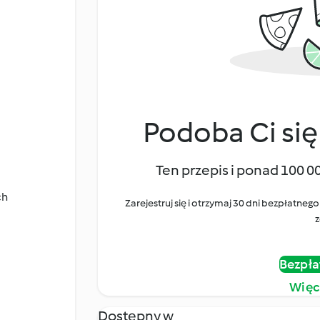
Podoba Ci się
Ten przepis i ponad 100 0
ch
Zarejestruj się i otrzymaj 30 dni bezpłatn
z
Bezpła
Więc
Dostępny w