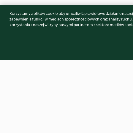
Korzystamy z plików cookie, aby umożliwić prawidłowe działanie naszej w
Może spodoba Ci się również...
zapewnienia funkcji w mediach społecznościowych oraz analizy ruchu
korzystania z naszej witryny naszymi partnerom z sektora mediów spo
Napój z zielonej pietruszki
Napój cytrusowo-
4.9
(97)
4.7
(339)