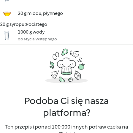
20 g miodu, płynnego
20 g syropu złocistego
1000 g wody
do Mycia Wstępnego
Podoba Ci się nasza
platforma?
Ten przepis i ponad 100 000 innych potraw czeka na