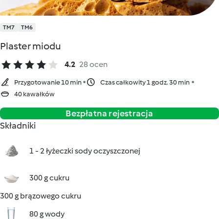
TM7
TM6
Plaster miodu
4.2
28 ocen
Przygotowanie 10 min
Czas całkowity 1 godz. 30 min
40 kawałków
Bezpłatna rejestracja
Składniki
1 - 2 łyżeczki sody oczyszczonej
300 g cukru
300 g brązowego cukru
80 g wody