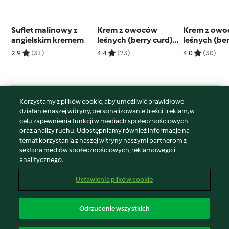
Suflet malinowy z
Krem z owoców
Krem z ow
angielskim kremem
leśnych (berry curd)
leśnych (ber
– 700 g
– 350 g
2.9
(31)
4.4
(23)
4.0
(30)
Korzystamy z plików cookie, aby umożliwić prawidłowe
© Copyright 2026
działanie naszej witryny, personalizowanie treści i reklam, w
celu zapewnienia funkcji w mediach społecznościowych
Warunki korzystania
oraz analizy ruchu. Udostępniamy również informacje na
Polityka prywatności
temat korzystania z naszej witryny naszymi partnerom z
Disclaimer
sektora mediów społecznościowych, reklamowego i
analitycznego.
Znak wydawcy
Pliki cookie
Ustawienia plików cookie
Zgłoś treść
Odstąp od umowy
Odrzucenie wszystkich
Oświadczenie o dostępności