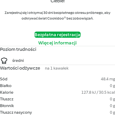
Ciebie!
Zarejestruj się i otrzymaj 30 dni bezpłatnego okresu próbnego, aby
odkrywać świat Cookidoo® bez zobowiązań.
Bezpłatna rejestracja
Więcej informacji
Poziom trudności
średni
Wartości odżywcze
na 1 kawałek
Sód
48.4 mg
Białko
0 g
Kalorie
127.8 kJ / 30.5 kcal
Tłuszcz
0 g
Błonnik
0 g
Tłuszcz nasycony
0 g