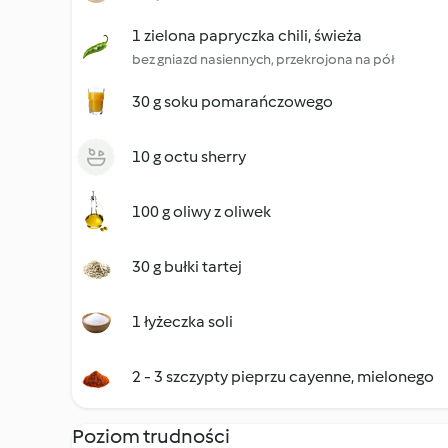
1 zielona papryczka chili, świeża
bez gniazd nasiennych, przekrojona na pół
30 g soku pomarańczowego
10 g octu sherry
100 g oliwy z oliwek
30 g bułki tartej
1 łyżeczka soli
2 - 3 szczypty pieprzu cayenne, mielonego
Poziom trudności