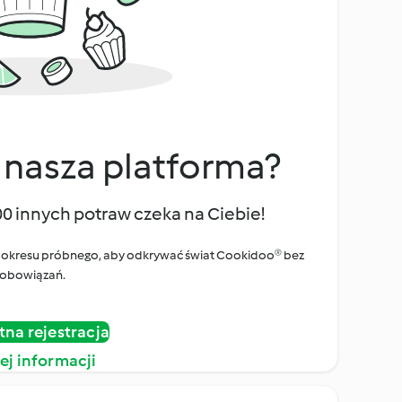
 nasza platforma?
00 innych potraw czeka na Ciebie!
ego okresu próbnego, aby odkrywać świat Cookidoo® bez
obowiązań.
tna rejestracja
ej informacji