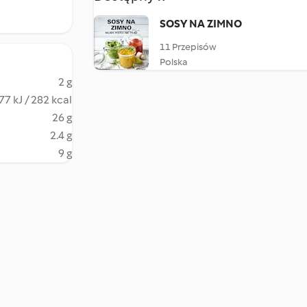
SOSY NA ZIMNO
11 Przepisów
Polska
2 g
77 kJ / 282 kcal
26 g
2.4 g
9 g