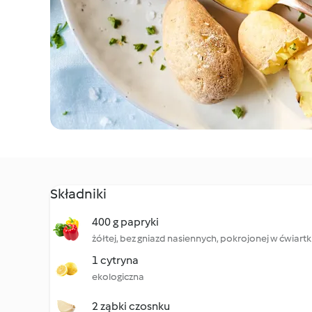
Składniki
400 g papryki
żółtej, bez gniazd nasiennych, pokrojonej w ćwiartk
1 cytryna
ekologiczna
2 ząbki czosnku