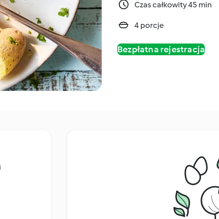
Czas całkowity 45 min
4 porcje
Bezpłatna rejestracja
i