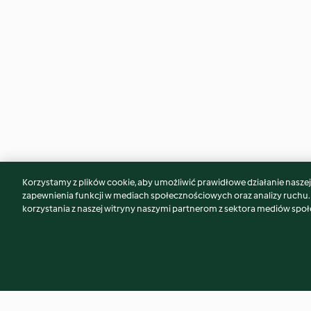
Korzystamy z plików cookie, aby umożliwić prawidłowe działanie naszej w
Może spodoba Ci się również...
zapewnienia funkcji w mediach społecznościowych oraz analizy ruchu
korzystania z naszej witryny naszymi partnerom z sektora mediów spo