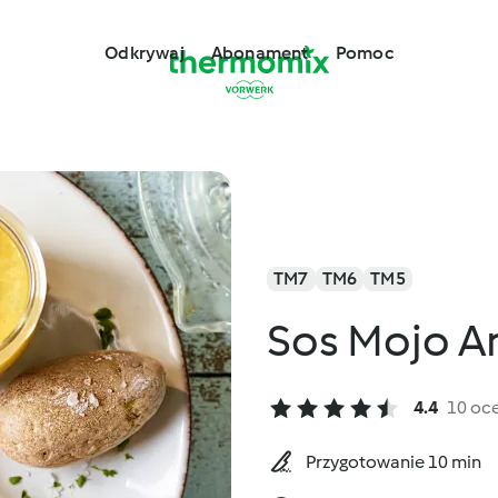
Odkrywaj
Abonament
Pomoc
TM7
TM6
TM5
Sos Mojo A
4.4
10 oc
Przygotowanie 10 min