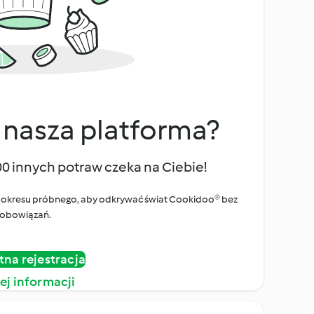
 nasza platforma?
00 innych potraw czeka na Ciebie!
ego okresu próbnego, aby odkrywać świat Cookidoo® bez
obowiązań.
tna rejestracja
ej informacji