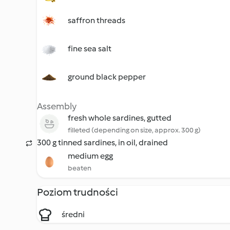
saffron threads
fine sea salt
ground black pepper
Assembly
fresh whole sardines, gutted
filleted (depending on size, approx. 300 g)
300 g tinned sardines, in oil, drained
medium egg
beaten
Poziom trudności
średni