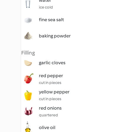
water
ice cold
fine sea salt
baking powder
Filling
garlic cloves
red pepper
cut in pieces
yellow pepper
cut in pieces
red onions
quartered
olive oil