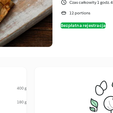
Czas całkowity 1 godz. 
12 portions
Bezpłatna rejestracja
400 g
180 g