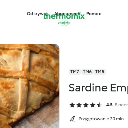
Odkrywaj
Abonament
Pomoc
TM7
TM6
TM5
Sardine E
4.5
8 oce
Przygotowanie 30 min