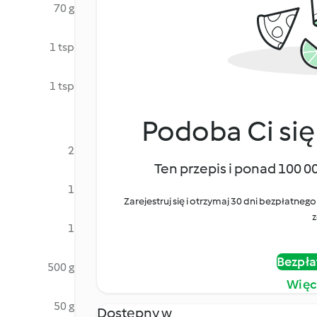
70 g
1 tsp
1 tsp
Podoba Ci się
2
Ten przepis i ponad 100 0
1
Zarejestruj się i otrzymaj 30 dni bezpłatn
z
1
Bezpła
500 g
Więc
50 g
Dostępny w