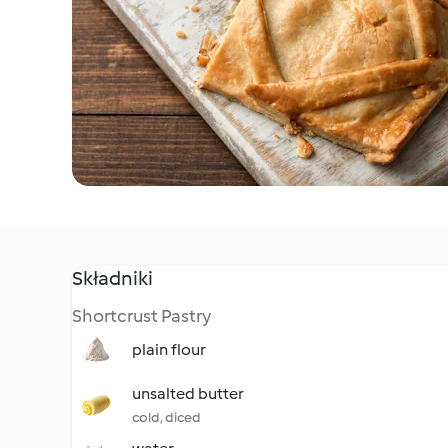
Składniki
Shortcrust Pastry
plain flour
unsalted butter
cold, diced