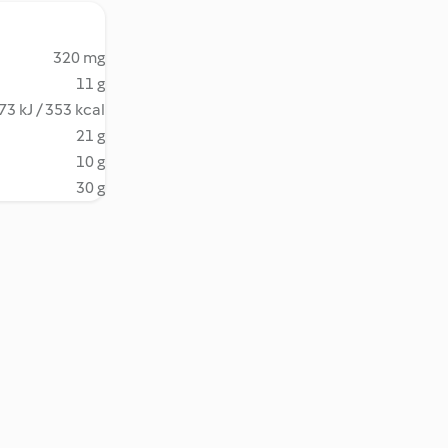
320 mg
11 g
73 kJ / 353 kcal
21 g
10 g
30 g