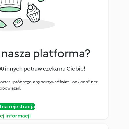
 nasza platforma?
00 innych potraw czeka na Ciebie!
ego okresu próbnego, aby odkrywać świat Cookidoo® bez
obowiązań.
tna rejestracja
ej informacji