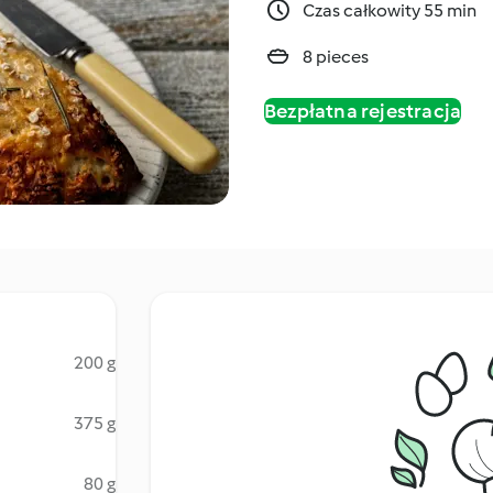
Czas całkowity 55 min
8 pieces
Bezpłatna rejestracja
200 g
375 g
80 g