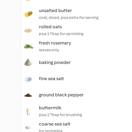
unsalted butter
cold, diced, plus extra for serving
rolled oats
plus 1 Tbsp for sprinkling
fresh rosemary
leaves only
baking powder
fine sea salt
ground black pepper
buttermilk
plus 2 Tbsp for brushing
coarse sea salt
for sprinkling