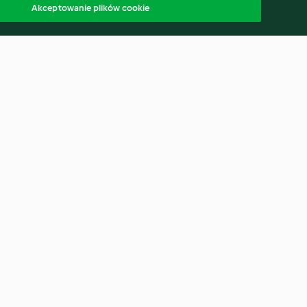
Akceptowanie plików cookie
Nuts
Cauliflower Pithivier in Gluten-
free Cheddar Puff Pastry
4.5
(13)
polski
ąp od umowy
Oświadczenie o dostępności