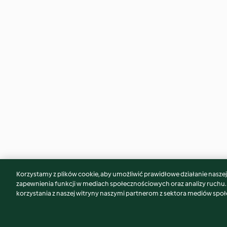
Korzystamy z plików cookie, aby umożliwić prawidłowe działanie naszej w
Może spodoba Ci się również...
zapewnienia funkcji w mediach społecznościowych oraz analizy ruchu
korzystania z naszej witryny naszymi partnerom z sektora mediów spo