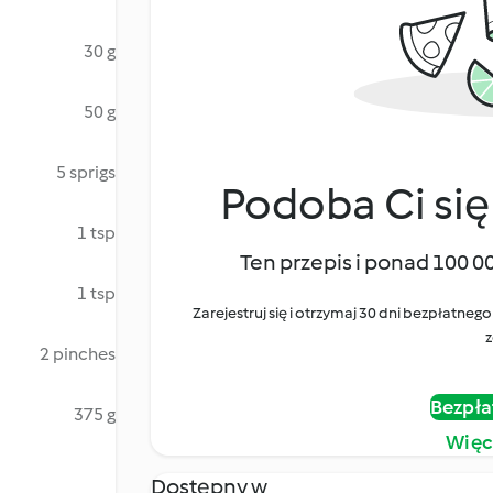
30 g
50 g
5 sprigs
Podoba Ci się
1 tsp
Ten przepis i ponad 100 0
1 tsp
Zarejestruj się i otrzymaj 30 dni bezpłatn
z
2 pinches
Bezpła
375 g
Więc
Dostępny w