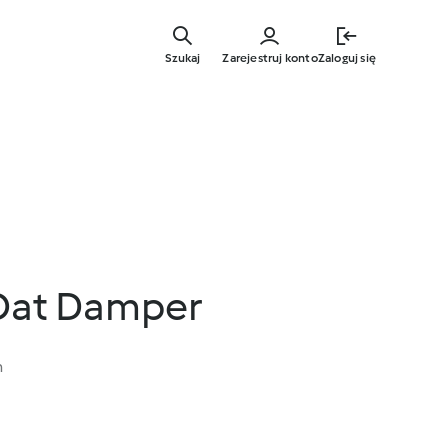
Przejdź
do
Szukaj
Zarejestruj konto
Zaloguj się
głównej
treści
 Oat Damper
n