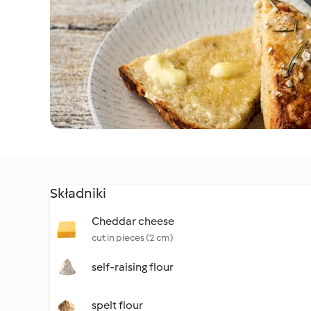
Składniki
Cheddar cheese
cut in pieces (2 cm)
self-raising flour
spelt flour