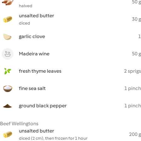
50 g
halved
unsalted butter
30 g
diced
garlic clove
1
Madeira wine
50 g
fresh thyme leaves
2 sprigs
fine sea salt
1 pinch
ground black pepper
1 pinch
Beef Wellingtons
unsalted butter
200 g
diced (2 cm), then frozen for 1 hour