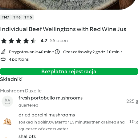
TM7
TM6
TM5
Individual Beef Wellingtons with Red Wine Jus
4.7
55 ocen
Przygotowanie 40 min
Czas całkowity 2 godz. 10 min
4 portions
Bezpłatna rejestracja
Składniki
Mushroom Duxelle
fresh portobello mushrooms
225 g
quartered
dried porcini mushrooms
10 g
soaked in boiling water for 15 minutes then drained and
squeezed of excess water
shallots