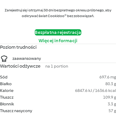
Zarejestruj się i otrzymaj 30 dni bezpłatnego okresu próbnego, aby
odkrywać świat Cookidoo® bez zobowiązań.
Bezpłatna rejestracja
Więcej informacji
Poziom trudności
zaawansowany
Wartości odżywcze
na 1 portion
Sód
697.6 mg
Białko
80.3 g
Kalorie
6847.6 kJ / 1636.6 kcal
Tłuszcz
109.9 g
Błonnik
3.3 g
Tłuszcz nasycony
57 g