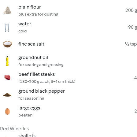
plain flour
200 g
plus extra for dusting
water
90 g
cold
fine sea salt
½ tsp
groundnut oil
for searing and greasing
beef fillet steaks
4
(180-200 g each, 3-4 cm thick)
ground black pepper
for seasoning
large eggs
2
beaten
Red Wine Jus
shallots