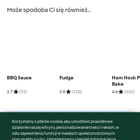
Może spodoba Ci się również...
BBQ Sauce
Fudge
Ham Hock P
Bake
2.7
(32)
2.5
(120)
4.6
(232)
Korzystamy z plików cookie, aby umożliwić prawidłowe
© Copyright 2026
działanie naszej witryny, personalizowanie treści i reklam, w
celu zapewnienia funkcji w mediach społecznościowych
Warunki korzystania
oraz analizy ruchu. Udostępniamy również informacje na