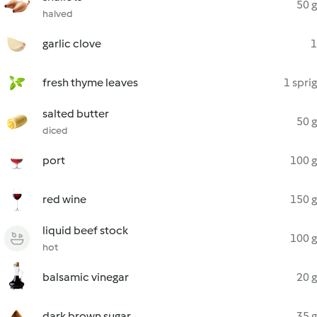
50 g
halved
garlic clove
1
fresh thyme leaves
1 sprig
salted butter
50 g
diced
port
100 g
red wine
150 g
liquid beef stock
100 g
hot
balsamic vinegar
20 g
dark brown sugar
35 g