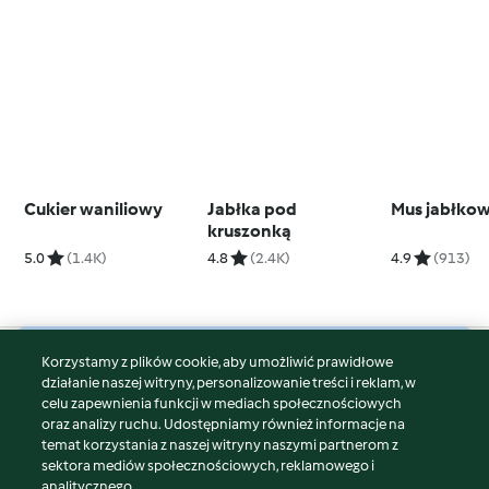
Cukier waniliowy
Jabłka pod
Mus jabłko
kruszonką
5.0
(1.4K)
4.8
(2.4K)
4.9
(913)
Korzystamy z plików cookie, aby umożliwić prawidłowe
© Copyright 2026
działanie naszej witryny, personalizowanie treści i reklam, w
celu zapewnienia funkcji w mediach społecznościowych
Warunki korzystania
oraz analizy ruchu. Udostępniamy również informacje na
Polityka prywatności
temat korzystania z naszej witryny naszymi partnerom z
Disclaimer
sektora mediów społecznościowych, reklamowego i
analitycznego.