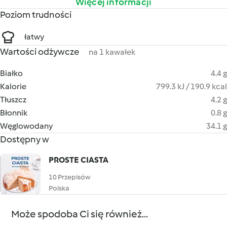
Więcej informacji
Poziom trudności
łatwy
Wartości odżywcze
na 1 kawałek
Białko
4.4 g
Kalorie
799.3 kJ / 190.9 kcal
Tłuszcz
4.2 g
Błonnik
0.8 g
Węglowodany
34.1 g
Dostępny w
PROSTE CIASTA
10 Przepisów
Polska
Może spodoba Ci się również...