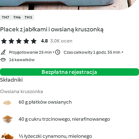
TM7
TM6
TM5
Placek z jabłkami i owsianą kruszonką
4.8
3.0K ocen
Przygotowanie 25 min
Czas całkowity 1 godz. 35 min
16 kawałków
Bezpłatna rejestracja
Składniki
Owsiana kruszonka
60 g płatków owsianych
40 g cukru trzcinowego, nierafinowanego
½ łyżeczki cynamonu, mielonego