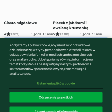
Ciasto migdałowe
Placek z jabłkami i
owsianą kruszonką
4
(302)
1 godz. 15 min
5
(3.0K)
1 godz. 35 min
Korzystamy z plików cookie, aby umożliwić prawidłowe
© Copyright 2026
działanie naszej witryny, personalizowanie treści i reklam, w
celu zapewnienia funkcji w mediach społecznościowych
Warunki korzystania
oraz analizy ruchu. Udostępniamy również informacje na
Polityka prywatności
temat korzystania z naszej witryny naszymi partnerom z
Disclaimer
sektora mediów społecznościowych, reklamowego i
analitycznego.
Znak wydawcy
Pliki cookie
Ustawienia plików cookie
Zgłoś treść
Odstąp od umowy
Odrzucenie wszystkich
Oświadczenie o dostępności
polski
Akceptowanie plików cookie