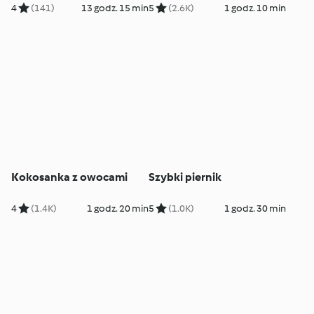
4
(141)
13 godz. 15 min
5
(2.6K)
1 godz. 10 min
Kokosanka z owocami
Szybki piernik
4
(1.4K)
1 godz. 20 min
5
(1.0K)
1 godz. 30 min