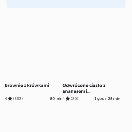
Brownie z krówkami
Odwrócone ciasto z
ananasem i
kandyzowanymi wiśniami
4
(533)
50 min
4
(80)
1 godz. 25 min