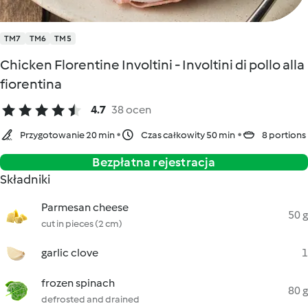
TM7
TM6
TM5
Chicken Florentine Involtini - Involtini di pollo alla
fiorentina
4.7
38 ocen
Przygotowanie 20 min
Czas całkowity 50 min
8 portions
Bezpłatna rejestracja
Składniki
Parmesan cheese
50 g
cut in pieces (2 cm)
garlic clove
1
frozen spinach
80 g
defrosted and drained