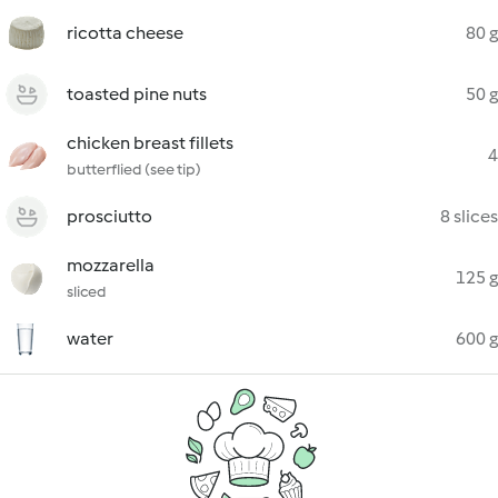
ricotta cheese
80 g
toasted pine nuts
50 g
chicken breast fillets
4
butterflied (see tip)
prosciutto
8 slices
mozzarella
125 g
sliced
water
600 g