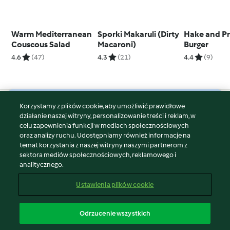
Warm Mediterranean
Sporki Makaruli (Dirty
Hake and P
Couscous Salad
Macaroni)
Burger
4.6
(47)
4.3
(21)
4.4
(9)
Korzystamy z plików cookie, aby umożliwić prawidłowe
© Copyright 2026
działanie naszej witryny, personalizowanie treści i reklam, w
celu zapewnienia funkcji w mediach społecznościowych
Warunki korzystania
oraz analizy ruchu. Udostępniamy również informacje na
Polityka prywatności
temat korzystania z naszej witryny naszymi partnerom z
Disclaimer
sektora mediów społecznościowych, reklamowego i
analitycznego.
Znak wydawcy
Pliki cookie
Ustawienia plików cookie
Zgłoś treść
Odstąp od umowy
Odrzucenie wszystkich
Oświadczenie o dostępności