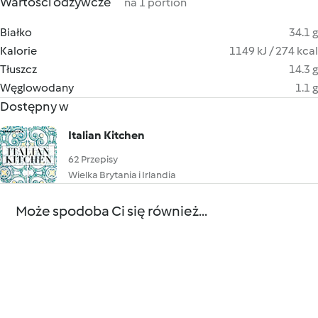
Wartości odżywcze
na 1 portion
Białko
34.1 g
Kalorie
1149 kJ / 274 kcal
Tłuszcz
14.3 g
Węglowodany
1.1 g
Dostępny w
Italian Kitchen
62 Przepisy
Wielka Brytania i Irlandia
Może spodoba Ci się również...