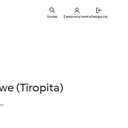
Przejdź
do
Szukaj
Zarejestruj konto
Zaloguj się
głównej
treści
Ciasto serowe (Tiropita)
en