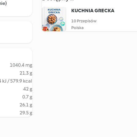
nie)
KUCHNIA GRECKA
10 Przepisów
Polska
1040.4 mg
21.3 g
 kJ / 579.9 kcal
42 g
0.7 g
26.1 g
29.5 g