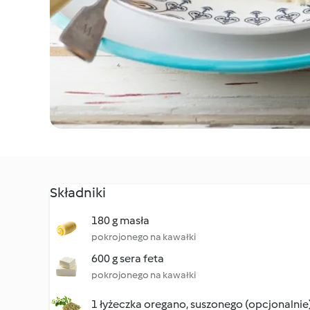
Składniki
180 g masła
pokrojonego na kawałki
600 g sera feta
pokrojonego na kawałki
1 łyżeczka oregano, suszonego (opcjonalnie