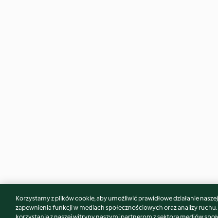
Korzystamy z plików cookie, aby umożliwić prawidłowe działanie naszej w
Może spodoba Ci się również...
zapewnienia funkcji w mediach społecznościowych oraz analizy ruchu
korzystania z naszej witryny naszymi partnerom z sektora mediów spo