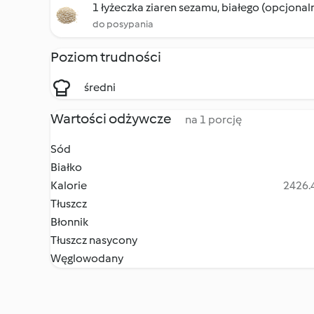
1 łyżeczka ziaren sezamu, białego (opcjonal
do posypania
Poziom trudności
średni
Wartości odżywcze
na 1 porcję
Sód
Białko
Kalorie
2426.4
Tłuszcz
Błonnik
Tłuszcz nasycony
Węglowodany