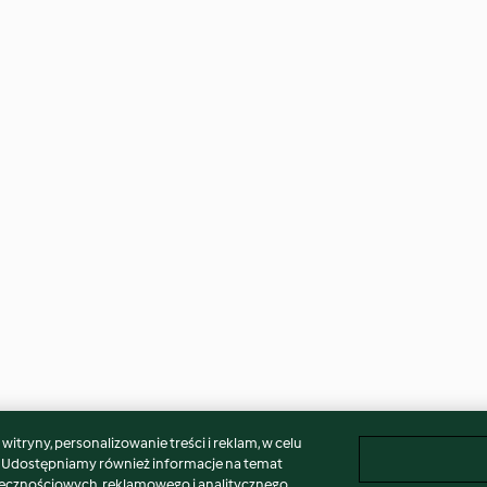
itryny, personalizowanie treści i reklam, w celu
. Udostępniamy również informacje na temat
łecznościowych, reklamowego i analitycznego.