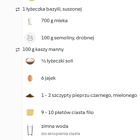
1 łyżeczka bazylii, suszonej
700 g mleka
100 g semoliny, drobnej
100 g kaszy manny
½ łyżeczki soli
6 jajek
1 - 2 szczypty pieprzu czarnego, mielonego
9 - 10 płatów ciasta filo
zimna woda
do skropienia ciasta