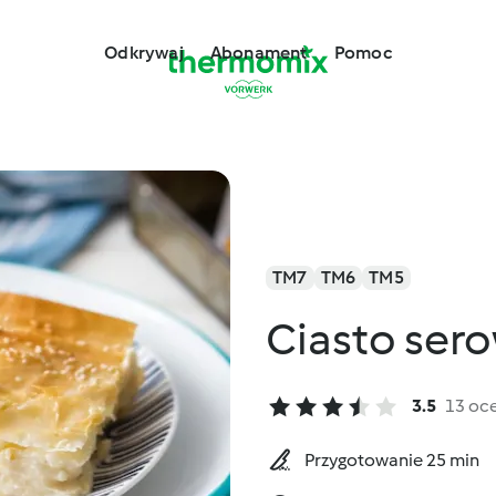
Odkrywaj
Abonament
Pomoc
TM7
TM6
TM5
3.5
13 oc
Przygotowanie 25 min