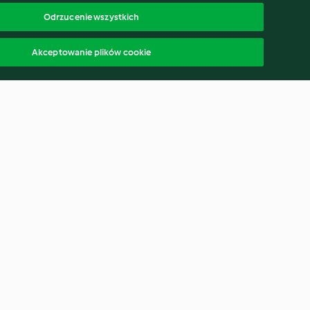
Odrzucenie wszystkich
Akceptowanie plików cookie
fogato
Gorąca czekolada chai
4.3
(13)