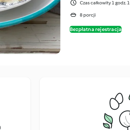
Czas całkowity 1 godz. 
8 porcji
Bezpłatna rejestracja
)