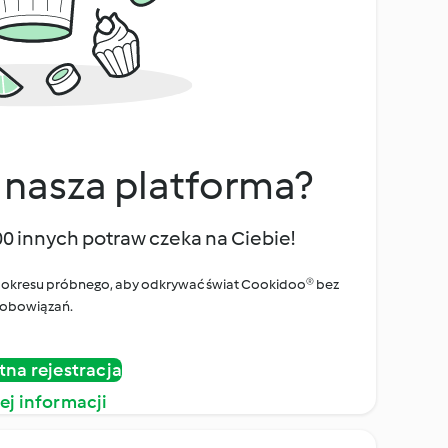
 nasza platforma?
00 innych potraw czeka na Ciebie!
ego okresu próbnego, aby odkrywać świat Cookidoo® bez
obowiązań.
tna rejestracja
ej informacji