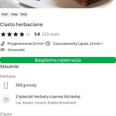
TM7
TM6
TM5
Ciasto herbaciane
3.8
110 ocen
Przygotowanie 10 min
Czas całkowity 1 godz. 15 min
24 kawałki
Bezpłatna rejestracja
Składniki
Herbata
300 g wody
2 łyżeczki herbaty czarnej liściastej
(np. Assam, Ceylon, English Breakfast)
Ciasto