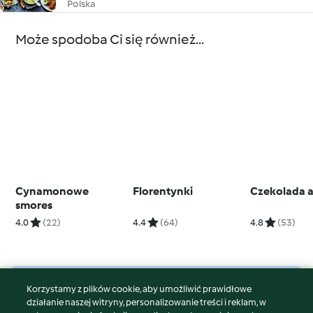
Polska
Może spodoba Ci się również...
Cynamonowe
Florentynki
Czekolada 
smores
4.0
(22)
4.4
(64)
4.8
(53)
Korzystamy z plików cookie, aby umożliwić prawidłowe
© Copyright 2026
działanie naszej witryny, personalizowanie treści i reklam, w