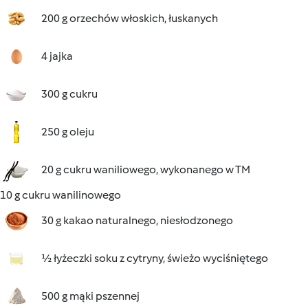
200 g orzechów włoskich, łuskanych
4 jajka
300 g cukru
250 g oleju
20 g cukru waniliowego, wykonanego w TM
10 g cukru wanilinowego
30 g kakao naturalnego, niesłodzonego
½ łyżeczki soku z cytryny, świeżo wyciśniętego
500 g mąki pszennej