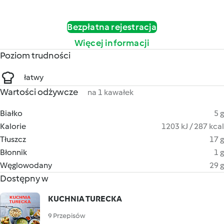
Bezpłatna rejestracja
Więcej informacji
Poziom trudności
łatwy
Wartości odżywcze
na 1 kawałek
Białko
5 g
Kalorie
1203 kJ / 287 kcal
Tłuszcz
17 g
Błonnik
1 g
Węglowodany
29 g
Dostępny w
KUCHNIA TURECKA
9 Przepisów