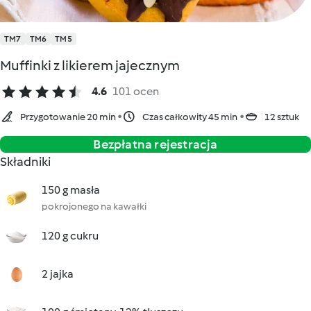
TM7
TM6
TM5
Muffinki z likierem jajecznym
4.6
101 ocen
Przygotowanie 20 min
Czas całkowity 45 min
12 sztuk
Bezpłatna rejestracja
Składniki
150 g masła
pokrojonego na kawałki
120 g cukru
2 jajka