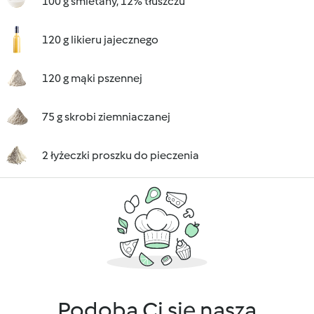
100 g śmietany, 12% tłuszczu
120 g likieru jajecznego
120 g mąki pszennej
75 g skrobi ziemniaczanej
2 łyżeczki proszku do pieczenia
Podoba Ci się nasza