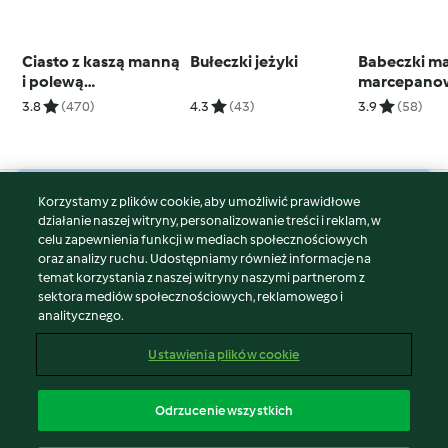
Ciasto z kaszą manną
Bułeczki jeżyki
Babeczki m
i polewą
marcepano
czekoladową ze
3.8
(470)
4.3
(43)
3.9
(58)
śliwkami
Korzystamy z plików cookie, aby umożliwić prawidłowe
© Copyright 2026
działanie naszej witryny, personalizowanie treści i reklam, w
celu zapewnienia funkcji w mediach społecznościowych
Warunki korzystania
oraz analizy ruchu. Udostępniamy również informacje na
Polityka prywatności
temat korzystania z naszej witryny naszymi partnerom z
Disclaimer
sektora mediów społecznościowych, reklamowego i
analitycznego.
Znak wydawcy
Pliki cookie
Ustawienia plików cookie
Zgłoś treść
Odstąp od umowy
Odrzucenie wszystkich
Oświadczenie o dostępności