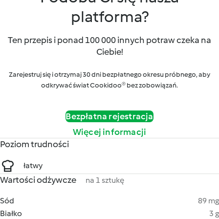
platforma?
Ten przepis i ponad 100 000 innych potraw czeka na
Ciebie!
Zarejestruj się i otrzymaj 30 dni bezpłatnego okresu próbnego, aby
odkrywać świat Cookidoo® bez zobowiązań.
Bezpłatna rejestracja
Więcej informacji
Poziom trudności
łatwy
Wartości odżywcze
na 1 sztukę
Sód
89 mg
Białko
3 g