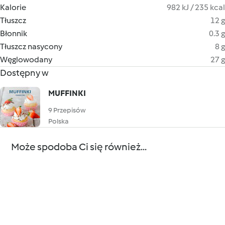
Kalorie
982 kJ / 235 kcal
Tłuszcz
12 g
Błonnik
0.3 g
Tłuszcz nasycony
8 g
Węglowodany
27 g
Dostępny w
MUFFINKI
9 Przepisów
Polska
Może spodoba Ci się również...