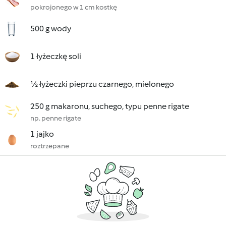
pokrojonego w 1 cm kostkę
500 g wody
1 łyżeczkę soli
½ łyżeczki pieprzu czarnego, mielonego
250 g makaronu, suchego, typu penne rigate
np. penne rigate
1 jajko
roztrzepane