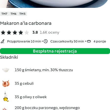
TM7
TM6
TM5
Makaron a'la carbonara
3.8
1.6K oceny
Przygotowanie 10 min
Czas całkowity 30 min
4 porcje
Bezpłatna rejestracja
Składniki
150 g śmietany, min. 30% tłuszczu
35 g cebuli
35 g oliwy z oliwek
200 g boczku parzonego, wędzonego