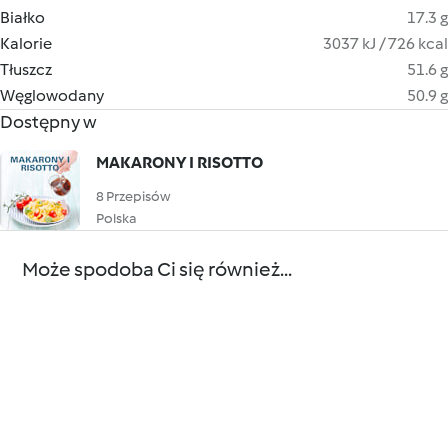
Białko
17.3 g
Kalorie
3037 kJ / 726 kcal
Tłuszcz
51.6 g
Węglowodany
50.9 g
Dostępny w
MAKARONY I RISOTTO
8 Przepisów
Polska
Może spodoba Ci się również...