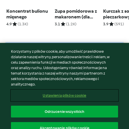
Koncentrat bulionu
Zupa pomidorowa z
Kurczak z s
mięsnego
makaronem (dla
pieczarkow
dzieci)
ziemniakam
4.9
(1.3K)
3.1
(1.2K)
3.9
(591)
Korzystamy z plików cookie, aby umożliwić prawidłowe
© Copyright 2026
działanie naszej witryny, personalizowanie treści i reklam, w
celu zapewnienia funkcji w mediach społecznościowych
Warunki korzystania
oraz analizy ruchu. Udostępniamy również informacje na
Polityka prywatności
temat korzystania z naszej witryny naszymi partnerom z
Disclaimer
sektora mediów społecznościowych, reklamowego i
analitycznego.
Znak wydawcy
Pliki cookie
Ustawienia plików cookie
Zgłoś treść
Odstąp od umowy
Odrzucenie wszystkich
Oświadczenie o dostępności
polski
Akceptowanie plików cookie