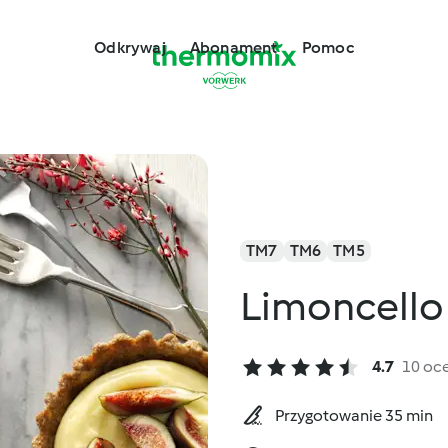
Odkrywaj
Abonament
Pomoc
TM7
TM6
TM5
Limoncello 
4.7
10 oc
Przygotowanie 35 min