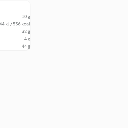
10 g
44 kJ / 536 kcal
32 g
4 g
44 g