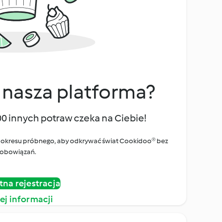
 nasza platforma?
00 innych potraw czeka na Ciebie!
ego okresu próbnego, aby odkrywać świat Cookidoo® bez
obowiązań.
tna rejestracja
ej informacji