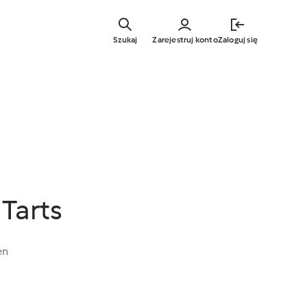
Przejdź
do
Szukaj
Zarejestruj konto
Zaloguj się
głównej
treści
Tarts
en