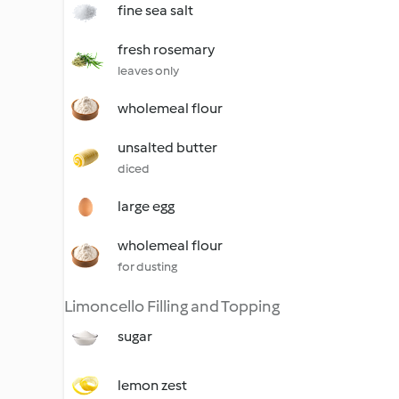
fine sea salt
fresh rosemary
leaves only
wholemeal flour
unsalted butter
diced
large egg
wholemeal flour
for dusting
Limoncello Filling and Topping
sugar
lemon zest