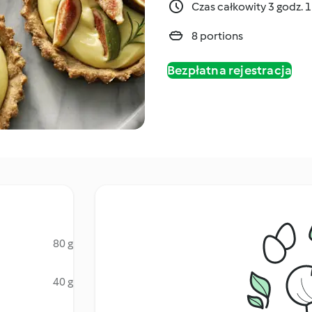
Czas całkowity 3 godz. 
8 portions
Bezpłatna rejestracja
80 g
40 g