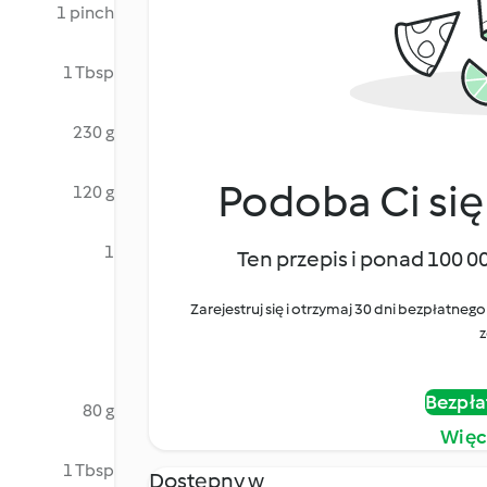
1 pinch
1 Tbsp
230 g
Podoba Ci się
120 g
1
Ten przepis i ponad 100 0
Zarejestruj się i otrzymaj 30 dni bezpłatn
z
Bezpła
80 g
Więc
1 Tbsp
Dostępny w