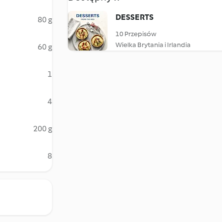
DESSERTS
80 g
10 Przepisów
Wielka Brytania i Irlandia
60 g
1
4
200 g
8