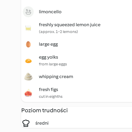
limoncello
freshly squeezed lemon juice
(approx. 1-2 lemons)
large egg
egg yolks
from large eggs
whipping cream
fresh figs
cut in eighths
Poziom trudności
średni