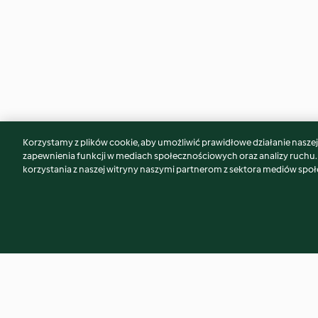
Korzystamy z plików cookie, aby umożliwić prawidłowe działanie naszej w
Może spodoba Ci się również...
zapewnienia funkcji w mediach społecznościowych oraz analizy ruchu
korzystania z naszej witryny naszymi partnerom z sektora mediów spo