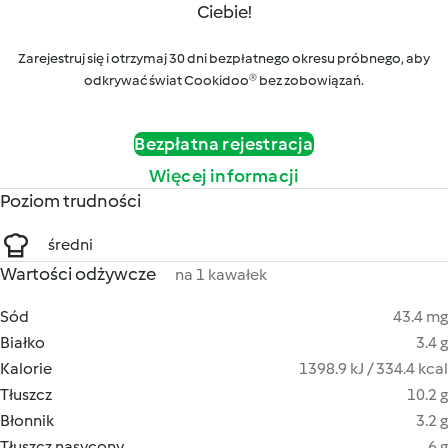
Ciebie!
Zarejestruj się i otrzymaj 30 dni bezpłatnego okresu próbnego, aby
odkrywać świat Cookidoo® bez zobowiązań.
Bezpłatna rejestracja
Więcej informacji
Poziom trudności
średni
Wartości odżywcze
na 1 kawałek
Sód
43.4 mg
Białko
3.4 g
Kalorie
1398.9 kJ / 334.4 kcal
Tłuszcz
10.2 g
Błonnik
3.2 g
Tłuszcz nasycony
6 g