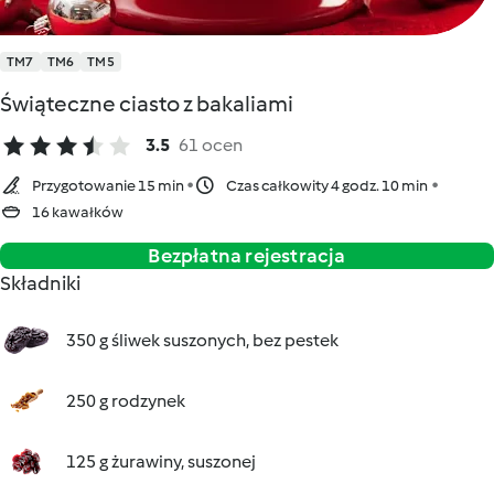
TM7
TM6
TM5
Świąteczne ciasto z bakaliami
3.5
61 ocen
Przygotowanie 15 min
Czas całkowity 4 godz. 10 min
16 kawałków
Bezpłatna rejestracja
Składniki
350 g śliwek suszonych, bez pestek
250 g rodzynek
125 g żurawiny, suszonej