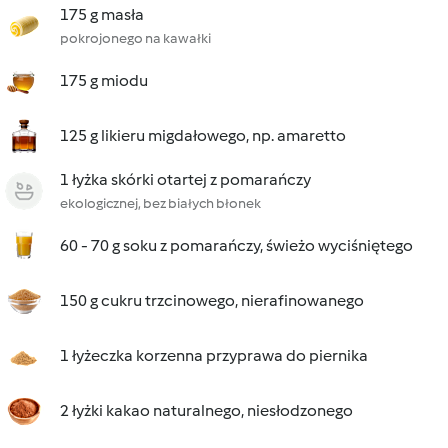
175 g masła
pokrojonego na kawałki
175 g miodu
125 g likieru migdałowego, np. amaretto
1 łyżka skórki otartej z pomarańczy
ekologicznej, bez białych błonek
60 - 70 g soku z pomarańczy, świeżo wyciśniętego
150 g cukru trzcinowego, nierafinowanego
1 łyżeczka korzenna przyprawa do piernika
2 łyżki kakao naturalnego, niesłodzonego