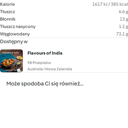
Kalorie
1617 kJ / 385 kcal
Tłuszcz
6.6 g
Błonnik
13 g
Tłuszcz nasycony
1.2 g
Węglowodany
72.1 g
Dostępny w
Flavours of India
98 Przepisów
Australia i Nowa Zelandia
Może spodoba Ci się również...