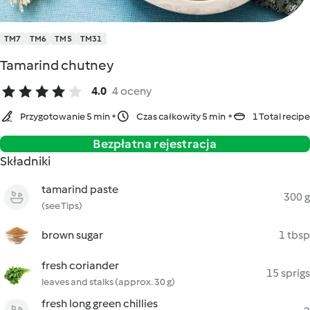
TM7
TM6
TM5
TM31
Tamarind chutney
4.0
4 oceny
Przygotowanie 5 min
Czas całkowity 5 min
1 Total recipe
Bezpłatna rejestracja
Składniki
tamarind paste
300 g
(see Tips)
brown sugar
1 tbsp
fresh coriander
15 sprigs
leaves and stalks (approx. 30 g)
fresh long green chillies