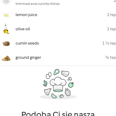
2
trimmed and cut into thirds
lemon juice
2 tsp
olive oil
1 tsp
cumin seeds
1 ½ tsp
ground ginger
¾ tsp
Podoba Ci się nasza