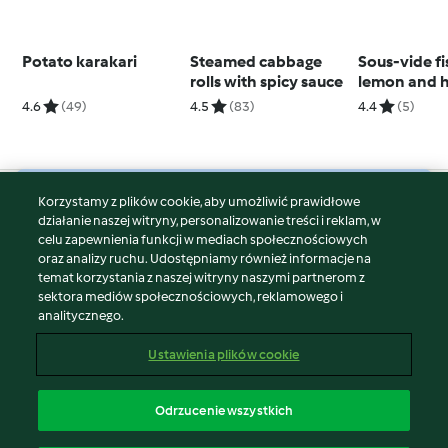
Potato karakari
Steamed cabbage
Sous-vide fi
rolls with spicy sauce
lemon and 
4.6
(49)
4.5
(83)
4.4
(5)
Korzystamy z plików cookie, aby umożliwić prawidłowe
© Copyright 2026
działanie naszej witryny, personalizowanie treści i reklam, w
celu zapewnienia funkcji w mediach społecznościowych
Warunki korzystania
oraz analizy ruchu. Udostępniamy również informacje na
Polityka prywatności
temat korzystania z naszej witryny naszymi partnerom z
Disclaimer
sektora mediów społecznościowych, reklamowego i
analitycznego.
Znak wydawcy
Pliki cookie
Ustawienia plików cookie
Zgłoś treść
Odstąp od umowy
Odrzucenie wszystkich
Oświadczenie o dostępności